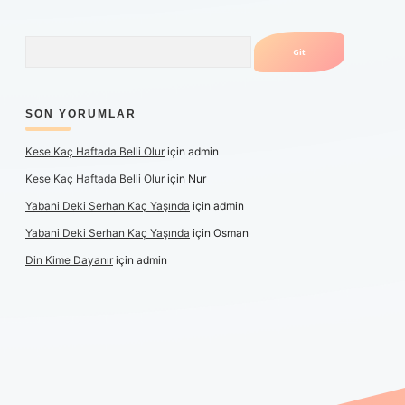
Arama
SON YORUMLAR
Kese Kaç Haftada Belli Olur
için
admin
Kese Kaç Haftada Belli Olur
için
Nur
Yabani Deki Serhan Kaç Yaşında
için
admin
Yabani Deki Serhan Kaç Yaşında
için
Osman
Din Kime Dayanır
için
admin
r güncel