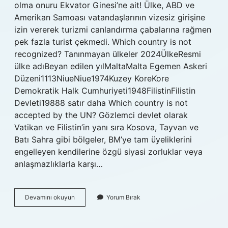
olma onuru Ekvator Ginesi’ne ait! Ülke, ABD ve
Amerikan Samoası vatandaşlarının vizesiz girişine
izin vererek turizmi canlandırma çabalarına rağmen
pek fazla turist çekmedi. Which country is not
recognized? Tanınmayan ülkeler 2024ÜlkeResmi
ülke adıBeyan edilen yılMaltaMalta Egemen Askeri
Düzeni1113NiueNiue1974Kuzey KoreKore
Demokratik Halk Cumhuriyeti1948FilistinFilistin
Devleti19888 satır daha Which country is not
accepted by the UN? Gözlemci devlet olarak
Vatikan ve Filistin’in yanı sıra Kosova, Tayvan ve
Batı Sahra gibi bölgeler, BM’ye tam üyeliklerini
engelleyen kendilerine özgü siyasi zorluklar veya
anlaşmazlıklarla karşı…
Which
Devamını okuyun
Yorum Bırak
African
Country
Is