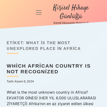
Kişisel Hikaye
menüyü
Günlüğü
aç
Kendi hikayenle ilham bul!
Anasayfa
Gizlilik
Politikası
ETIKET:
WHAT IS THE MOST
UNEXPLORED PLACE IN AFRICA
Yasal Uyarı
WHICH AFRICAN COUNTRY IS
Hakkımızda
NOT RECOGNIZED
Tarih: Kasım 9, 2024
What is the most unknown country in Africa?
EKVATOR GİNESİ (HER YIL 6.000 ULUSLARARASI
ZİYARETÇİ) Afrika’nın en az ziyaret edilen ülkesi