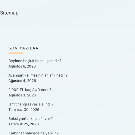
Not
Recognized
Sitemap
SIDEBAR
SON YAZILAR
Beyinde boşluk hastalığı nedir ?
Ağustos 6, 2026
Avangart kelimesinin anlamı nedir ?
Ağustos 4, 2026
2.000 TL kaç AUD eder ?
Ağustos 3, 2026
İzmit hangi savaşla alındı ?
Temmuz 30, 2026
Seksilyon’da kaç sıfır var ?
Temmuz 25, 2026
Karbonat bahcede ne yapılır ?