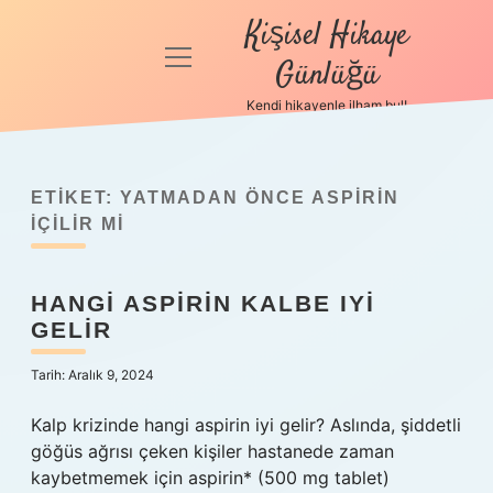
Kişisel Hikaye
menüyü
Günlüğü
aç
Kendi hikayenle ilham bul!
Anasayfa
Gizlilik
Politikası
ETIKET:
YATMADAN ÖNCE ASPIRIN
IÇILIR MI
Yasal Uyarı
HANGI ASPIRIN KALBE IYI
Hakkımızda
GELIR
Tarih: Aralık 9, 2024
Kalp krizinde hangi aspirin iyi gelir? Aslında, şiddetli
göğüs ağrısı çeken kişiler hastanede zaman
kaybetmemek için aspirin* (500 mg tablet)