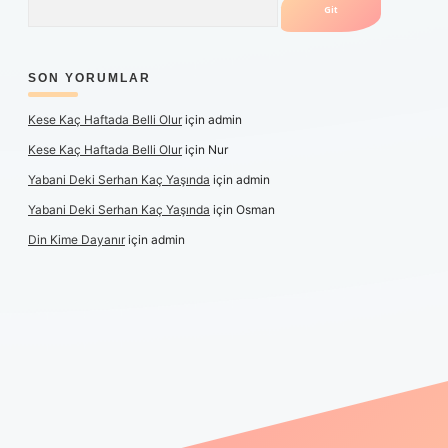
SON YORUMLAR
Kese Kaç Haftada Belli Olur
için
admin
Kese Kaç Haftada Belli Olur
için
Nur
Yabani Deki Serhan Kaç Yaşında
için
admin
Yabani Deki Serhan Kaç Yaşında
için
Osman
Din Kime Dayanır
için
admin
er güncel