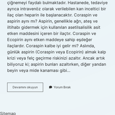
çiğnemeyi faydalı bulmaktadır. Hastanede, tedaviye
ayrıca intravenöz olarak verilebilen kan inceltici bir
ilaç olan heparin ile başlanacaktır. Coraspin ve
aspirin aynı mı? Aspirin, genellikle ağrı, ateş ve
iltihabı gidermek için kullanılan asetilsalisilik asit
etken maddesini içeren bir ilaçtır. Coraspin ve
Ecopirin aynı etken maddeye sahip eşdeğer
ilaçlardır. Coraspin kalbe iyi gelir mi? Aslında,
günlük aspirin (Coraspin veya Ecopirin) almak kalp
krizi veya felç geçirme riskinizi azaltır. Ancak artık
biliyoruz ki; aspirin bunları azaltırken, diğer yandan
beyin veya mide kanaması gibi…
Hangi
Devamını okuyun
Yorum Bırak
Aspirin
Kalbe
Iyi
Gelir
Sitemap