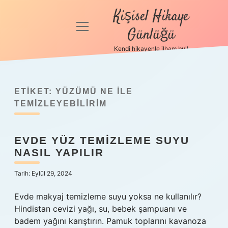
Kişisel Hikaye
menüyü
Günlüğü
aç
Kendi hikayenle ilham bul!
Anasayfa
Gizlilik
Politikası
ETIKET:
YÜZÜMÜ NE ILE
TEMIZLEYEBILIRIM
Yasal Uyarı
EVDE YÜZ TEMIZLEME SUYU
Hakkımızda
NASIL YAPILIR
Tarih: Eylül 29, 2024
Evde makyaj temizleme suyu yoksa ne kullanılır?
Hindistan cevizi yağı, su, bebek şampuanı ve
badem yağını karıştırın. Pamuk toplarını kavanoza