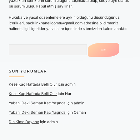
yazdıkları içeriklerin sorumluluğunu taşımakta olup, siteye üye olarak
bu sorumluluğu kabul etmiş sayılırlar.
Hukuka ve yasal düzenlemelere aykırı olduğunu düşündüğünüz
içerikleri,
backlinkpanelicomtr@gmail.com
adresine bildirmeniz
halinde, ilgili içerikler yasal süre içerisinde sitemizden kaldırılacaktır.
Arama
SON YORUMLAR
Kese Kaç Haftada Belli Olur
için
admin
Kese Kaç Haftada Belli Olur
için
Nur
Yabani Deki Serhan Kaç Yaşında
için
admin
Yabani Deki Serhan Kaç Yaşında
için
Osman
Din Kime Dayanır
için
admin