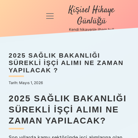
Kişisel Hikaye
menüyü
Günlüğü
aç
Kendi hikayenle ilham bul!
Anasayfa
Gizlilik
2025 SAĞLIK BAKANLIĞI
Politikası
SÜREKLI IŞÇI ALIMI NE ZAMAN
YAPILACAK ?
Yasal Uyarı
Tarih: Mayıs 1, 2026
Hakkımızda
2025 SAĞLIK BAKANLIĞI
SÜREKLI İŞÇI ALIMI NE
ZAMAN YAPILACAK?
Son yıllarda kamu sektöründe işçi alımlarına olan