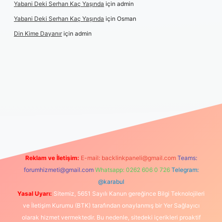
Yabani Deki Serhan Kaç Yaşında
için
admin
Yabani Deki Serhan Kaç Yaşında
için
Osman
Din Kime Dayanır
için
admin
betexper güncel
Reklam ve İletişim:
E-mail:
backlinkpaneli@gmail.com
Teams:
forumhizmeti@gmail.com
Whatsapp: 0262 606 0 726
Telegram:
@karabul
Yasal Uyarı:
Sitemiz, 5651 Sayılı Kanun gereğince Bilgi Teknolojileri
ve İletişim Kurumu (BTK) tarafından onaylanmış bir Yer Sağlayıcı
olarak hizmet vermektedir. Bu nedenle, sitedeki içerikleri proaktif