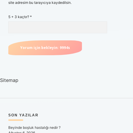
site adresim bu tarayıcıya kaydedilsin.
5 + 3 kaçtır?
*
Sitemap
SIDEBAR
SON YAZILAR
Beyinde boşluk hastalığı nedir ?
Ağustos 6, 2026