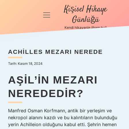
Kişisel Hikaye
menüyü
Günlüğü
aç
Kendi hikayenle ilham bul!
Anasayfa
Gizlilik
ACHILLES MEZARI NEREDE
Politikası
Tarih: Kasım 18, 2024
Yasal Uyarı
AŞIL’IN MEZARI
Hakkımızda
NEREDEDIR?
Manfred Osman Korfmann, antik bir yerleşim ve
nekropol alanını kazdı ve bu kalıntıların bulunduğu
yerin Achilleion olduğunu kabul etti. Şehrin hemen