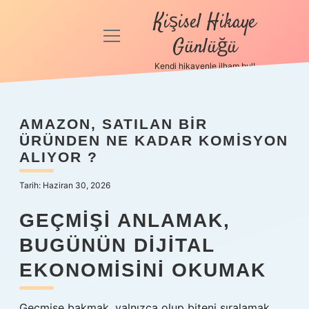
Kişisel Hikaye
menüyü
Günlüğü
aç
Kendi hikayenle ilham bul!
Anasayfa
Gizlilik
AMAZON, SATILAN BIR
Politikası
ÜRÜNDEN NE KADAR KOMISYON
ALIYOR ?
Yasal Uyarı
Tarih: Haziran 30, 2026
Hakkımızda
GEÇMIŞI ANLAMAK,
BUGÜNÜN DIJITAL
EKONOMISINI OKUMAK
Geçmişe bakmak, yalnızca olup biteni sıralamak