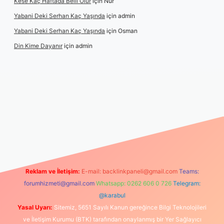
Kese Kaç Haftada Belli Olur
için
Nur
Yabani Deki Serhan Kaç Yaşında
için
admin
Yabani Deki Serhan Kaç Yaşında
için
Osman
Din Kime Dayanır
için
admin
üncel
Reklam ve İletişim:
E-mail:
backlinkpaneli@gmail.com
Teams:
forumhizmeti@gmail.com
Whatsapp: 0262 606 0 726
Telegram:
@karabul
Yasal Uyarı:
Sitemiz, 5651 Sayılı Kanun gereğince Bilgi Teknolojileri
ve İletişim Kurumu (BTK) tarafından onaylanmış bir Yer Sağlayıcı