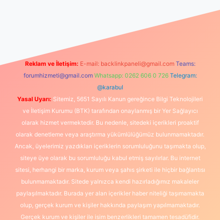
 güncel
Reklam ve İletişim:
E-mail:
backlinkpaneli@gmail.com
Teams:
forumhizmeti@gmail.com
Whatsapp: 0262 606 0 726
Telegram:
@karabul
Yasal Uyarı:
Sitemiz, 5651 Sayılı Kanun gereğince Bilgi Teknolojileri
ve İletişim Kurumu (BTK) tarafından onaylanmış bir Yer Sağlayıcı
olarak hizmet vermektedir. Bu nedenle, sitedeki içerikleri proaktif
olarak denetleme veya araştırma yükümlülüğümüz bulunmamaktadır.
Ancak, üyelerimiz yazdıkları içeriklerin sorumluluğunu taşımakta olup,
siteye üye olarak bu sorumluluğu kabul etmiş sayılırlar. Bu internet
sitesi, herhangi bir marka, kurum veya şahıs şirketi ile hiçbir bağlantısı
bulunmamaktadır. Sitede yalnızca kendi hazırladığımız makaleler
paylaşılmaktadır. Burada yer alan içerikler haber niteliği taşımamakta
olup, gerçek kurum ve kişiler hakkında paylaşım yapılmamaktadır.
Gerçek kurum ve kişiler ile isim benzerlikleri tamamen tesadüfidir.