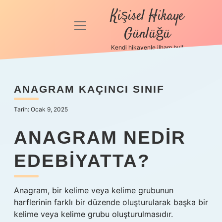
Kişisel Hikaye
menüyü
Günlüğü
aç
Kendi hikayenle ilham bul!
Anasayfa
Gizlilik
ANAGRAM KAÇINCI SINIF
Politikası
Tarih: Ocak 9, 2025
Yasal Uyarı
ANAGRAM NEDIR
Hakkımızda
EDEBIYATTA?
Anagram, bir kelime veya kelime grubunun
harflerinin farklı bir düzende oluşturularak başka bir
kelime veya kelime grubu oluşturulmasıdır.