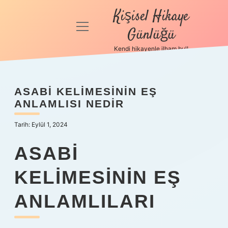
Kişisel Hikaye
menüyü
Günlüğü
aç
Kendi hikayenle ilham bul!
Anasayfa
Gizlilik
ASABI KELIMESININ EŞ
Politikası
ANLAMLISI NEDIR
Yasal Uyarı
Tarih: Eylül 1, 2024
Hakkımızda
ASABI
KELIMESININ EŞ
ANLAMLILARI