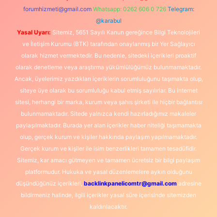
forumhizmeti@gmail.com
Whatsapp: 0262 606 0 726
Telegram:
@karabul
Yasal Uyarı:
Sitemiz, 5651 Sayılı Kanun gereğince Bilgi Teknolojileri
ve İletişim Kurumu (BTK) tarafından onaylanmış bir Yer Sağlayıcı
olarak hizmet vermektedir. Bu nedenle, sitedeki içerikleri proaktif
olarak denetleme veya araştırma yükümlülüğümüz bulunmamaktadır.
Ancak, üyelerimiz yazdıkları içeriklerin sorumluluğunu taşımakta olup,
siteye üye olarak bu sorumluluğu kabul etmiş sayılırlar. Bu internet
sitesi, herhangi bir marka, kurum veya şahıs şirketi ile hiçbir bağlantısı
bulunmamaktadır. Sitede yalnızca kendi hazırladığımız makaleler
paylaşılmaktadır. Burada yer alan içerikler haber niteliği taşımamakta
olup, gerçek kurum ve kişiler hakkında paylaşım yapılmamaktadır.
Gerçek kurum ve kişiler ile isim benzerlikleri tamamen tesadüfidir.
Sitemiz, kar amacı gütmeyen ve tamamen ücretsiz bir bilgi paylaşım
platformudur. Hukuka ve yasal düzenlemelere aykırı olduğunu
düşündüğünüz içerikleri,
backlinkpanelicomtr@gmail.com
adresine
bildirmeniz halinde, ilgili içerikler yasal süre içerisinde sitemizden
kaldırılacaktır.