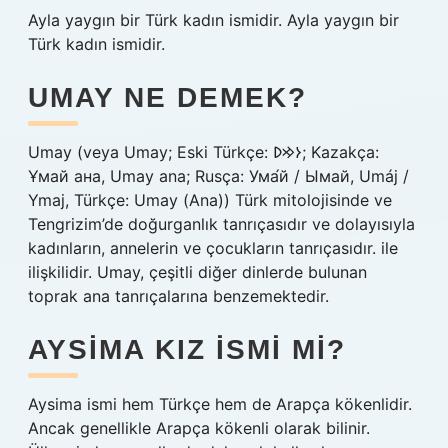
Ayla yaygın bir Türk kadın ismidir. Ayla yaygın bir
Türk kadın ismidir.
UMAY NE DEMEK?
Umay (veya Umay; Eski Türkçe: 𐰆𐰢𐰖; Kazakça:
Ұмай aна, Umay ana; Rusça: Ума́й / Ымай, Umáj /
Ymaj, Türkçe: Umay (Ana)) Türk mitolojisinde ve
Tengrizim’de doğurganlık tanrıçasıdır ve dolayısıyla
kadınların, annelerin ve çocukların tanrıçasıdır. ile
ilişkilidir. Umay, çeşitli diğer dinlerde bulunan
toprak ana tanrıçalarına benzemektedir.
AYSIMA KIZ ISMI MI?
Aysima ismi hem Türkçe hem de Arapça kökenlidir.
Ancak genellikle Arapça kökenli olarak bilinir.