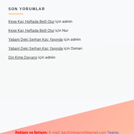
SON YORUMLAR
Kese Kaç Haftada Belli Olur
için
admin
Kese Kaç Haftada Belli Olur
için
Nur
Yabani Deki Serhan Kaç Yaşında
için
admin
Yabani Deki Serhan Kaç Yaşında
için
Osman
Din Kime Dayanır
için
admin
etexper güncel
Reklam ve İletişim:
E-mail:
backlinkpaneli@gmail.com
Teams: