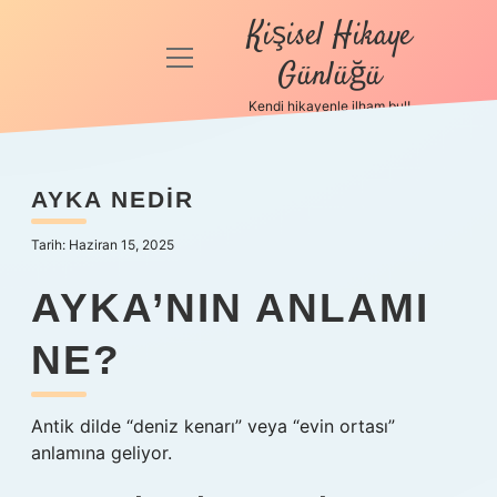
Kişisel Hikaye
menüyü
Günlüğü
aç
Kendi hikayenle ilham bul!
Anasayfa
Gizlilik
AYKA NEDIR
Politikası
Tarih: Haziran 15, 2025
Yasal Uyarı
AYKA’NIN ANLAMI
Hakkımızda
NE?
Antik dilde “deniz kenarı” veya “evin ortası”
anlamına geliyor.