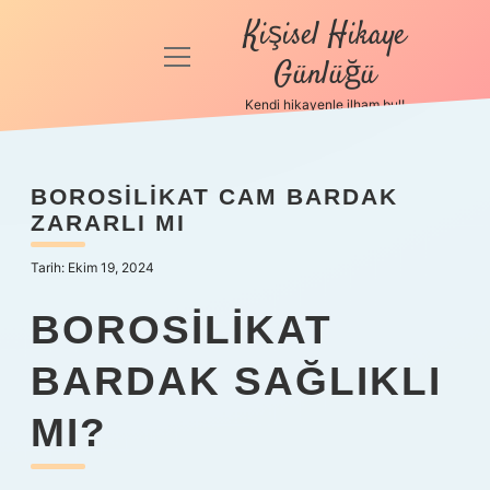
Kişisel Hikaye
menüyü
Günlüğü
aç
Kendi hikayenle ilham bul!
Anasayfa
Gizlilik
BOROSILIKAT CAM BARDAK
Politikası
ZARARLI MI
Yasal Uyarı
Tarih: Ekim 19, 2024
Hakkımızda
BOROSILIKAT
BARDAK SAĞLIKLI
MI?