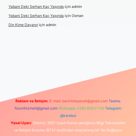
Yabani Deki Serhan Kaç Yaşında
için
admin
Yabani Deki Serhan Kaç Yaşında
için
Osman
Din Kime Dayanır
için
admin
xper güncel
Reklam ve İletişim:
E-mail:
backlinkpaneli@gmail.com
Teams:
forumhizmeti@gmail.com
Whatsapp: 0262 606 0 726
Telegram:
@karabul
Yasal Uyarı:
Sitemiz, 5651 Sayılı Kanun gereğince Bilgi Teknolojileri
ve İletişim Kurumu (BTK) tarafından onaylanmış bir Yer Sağlayıcı