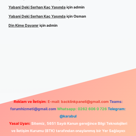
Yabani Deki Serhan Kaç Yaşında
için
admin
Yabani Deki Serhan Kaç Yaşında
için
Osman
Din Kime Dayanır
için
admin
güncel
Reklam ve İletişim:
E-mail:
backlinkpaneli@gmail.com
Teams:
forumhizmeti@gmail.com
Whatsapp: 0262 606 0 726
Telegram:
@karabul
Yasal Uyarı:
Sitemiz, 5651 Sayılı Kanun gereğince Bilgi Teknolojileri
ve İletişim Kurumu (BTK) tarafından onaylanmış bir Yer Sağlayıcı