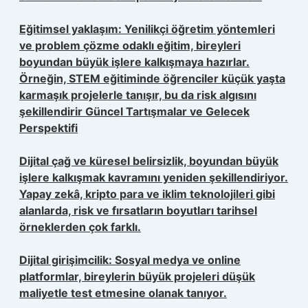
Eğitimsel yaklaşım: Yenilikçi öğretim yöntemleri
ve problem çözme odaklı eğitim, bireyleri
boyundan büyük işlere kalkışmaya
hazırlar.
Örneğin, STEM eğitiminde öğrenciler küçük yaşta
karmaşık projelerle tanışır, bu da risk algısını
şekillendirir
Güncel Tartışmalar ve Gelecek
Perspektifi
Dijital çağ ve küresel belirsizlik,
boyundan büyük
işlere kalkışmak
kavramını yeniden şekillendiriyor.
Yapay zekâ, kripto para ve iklim teknolojileri gibi
alanlarda, risk ve fırsatların boyutları tarihsel
örneklerden çok farklı.
Dijital girişimcilik: Sosyal medya ve online
platformlar, bireylerin büyük projeleri düşük
maliyetle test etmesine olanak tanıyor.