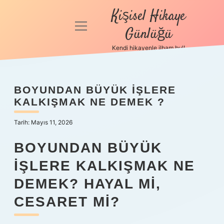
Kişisel Hikaye
menüyü
Günlüğü
aç
Kendi hikayenle ilham bul!
Anasayfa
Gizlilik
BOYUNDAN BÜYÜK IŞLERE
Politikası
KALKIŞMAK NE DEMEK ?
Yasal Uyarı
Tarih: Mayıs 11, 2026
Hakkımızda
BOYUNDAN BÜYÜK
İŞLERE KALKIŞMAK NE
DEMEK? HAYAL MI,
CESARET MI?