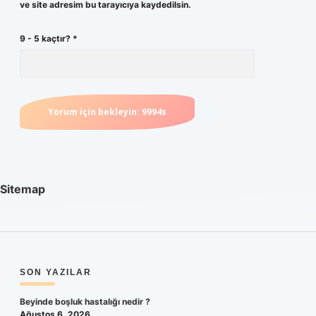
ve site adresim bu tarayıcıya kaydedilsin.
9 - 5 kaçtır?
*
Sitemap
SIDEBAR
SON YAZILAR
Beyinde boşluk hastalığı nedir ?
Ağustos 6, 2026