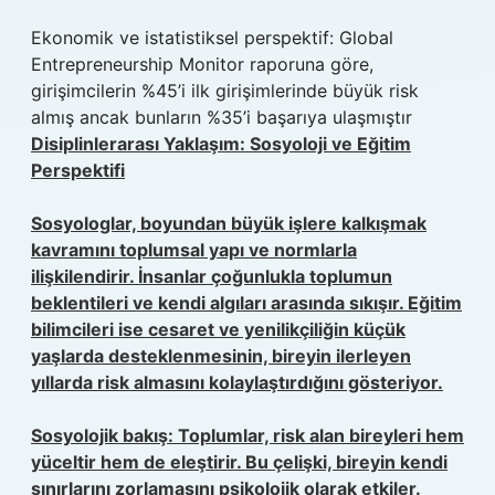
Ekonomik ve istatistiksel perspektif: Global
Entrepreneurship Monitor raporuna göre,
girişimcilerin %45’i ilk girişimlerinde büyük risk
almış ancak bunların %35’i başarıya ulaşmıştır
Disiplinlerarası Yaklaşım: Sosyoloji ve Eğitim
Perspektifi
Sosyologlar,
boyundan büyük işlere kalkışmak
kavramını toplumsal yapı ve normlarla
ilişkilendirir. İnsanlar çoğunlukla toplumun
beklentileri ve kendi algıları arasında sıkışır. Eğitim
bilimcileri ise cesaret ve yenilikçiliğin küçük
yaşlarda desteklenmesinin, bireyin ilerleyen
yıllarda risk almasını kolaylaştırdığını gösteriyor.
Sosyolojik bakış: Toplumlar, risk alan bireyleri hem
yüceltir hem de eleştirir. Bu çelişki, bireyin kendi
sınırlarını zorlamasını psikolojik olarak etkiler.