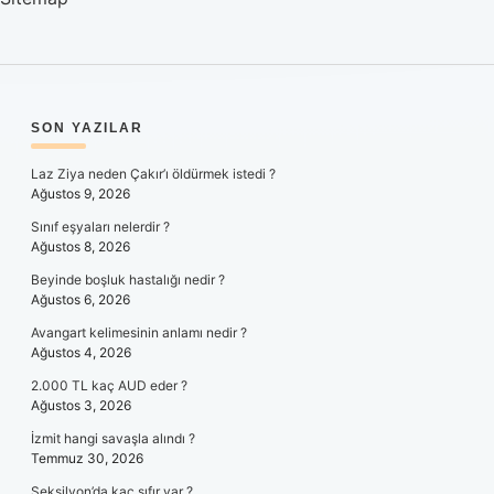
SIDEBAR
SON YAZILAR
Laz Ziya neden Çakır’ı öldürmek istedi ?
Ağustos 9, 2026
Sınıf eşyaları nelerdir ?
Ağustos 8, 2026
Beyinde boşluk hastalığı nedir ?
Ağustos 6, 2026
Avangart kelimesinin anlamı nedir ?
Ağustos 4, 2026
2.000 TL kaç AUD eder ?
Ağustos 3, 2026
İzmit hangi savaşla alındı ?
Temmuz 30, 2026
Seksilyon’da kaç sıfır var ?