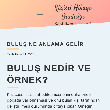
Kişisel Hikaye
menüyü
Günlüğü
aç
Kendi hikayenle ilham bul!
Anasayfa
Gizlilik
BULUŞ NE ANLAMA GELIR
Politikası
Tarih: Ekim 31, 2024
Yasal Uyarı
BULUŞ NEDIR VE
Hakkımızda
ÖRNEK?
Kısacası, icat, icat edilen nesnenin daha önce
doğada var olmaması ve onu bulan kişi tarafından
geliştirilmesi durumunda ortaya çıkar. Örneğin,