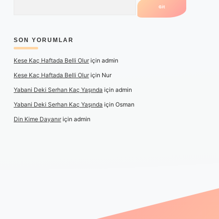
SON YORUMLAR
Kese Kaç Haftada Belli Olur
için
admin
Kese Kaç Haftada Belli Olur
için
Nur
Yabani Deki Serhan Kaç Yaşında
için
admin
Yabani Deki Serhan Kaç Yaşında
için
Osman
Din Kime Dayanır
için
admin
texper güncel