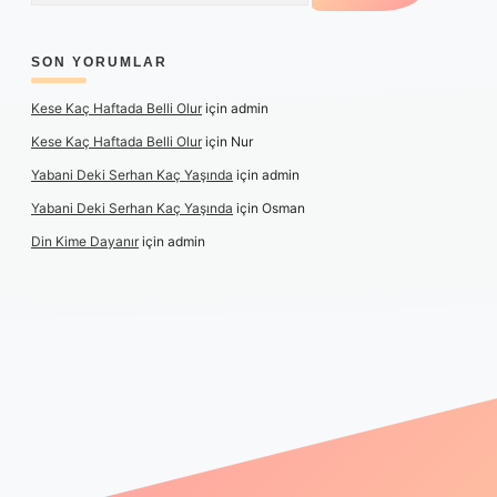
SON YORUMLAR
Kese Kaç Haftada Belli Olur
için
admin
Kese Kaç Haftada Belli Olur
için
Nur
Yabani Deki Serhan Kaç Yaşında
için
admin
Yabani Deki Serhan Kaç Yaşında
için
Osman
Din Kime Dayanır
için
admin
etexper güncel