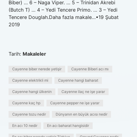
Biber) … 6 – Naga Viper. … 5 – Trinidan Akrebi
(Butch T) … 4 – Yedi Tencere Primo. … 3 – Yedi
Tencere Douglah.Daha fazla makale…•19 Şubat
2019
Tarih:
Makaleler
Cayenne biber nerede yetişir
Cayenne Biberi acı mı
Cayenne elektrikli mi
Cayenne hangi baharat
Cayenne hangi ülkenin
Cayenne ilaç ne işe yarar
Cayenne kaç hp
Cayenne pepper ne işe yarar
Cayenne tozu nedir
Dünyanın en büyük acısı nedir
En acı 10 nedir
En acı baharat hangisidir
En acı biber nerede yetişir Türkiye
Ground Cayenne nedir