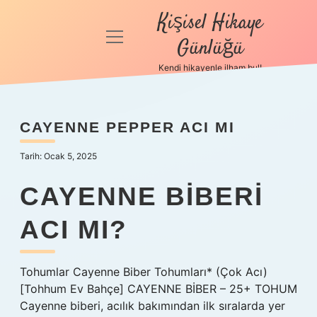
Kişisel Hikaye
menüyü
Günlüğü
aç
Kendi hikayenle ilham bul!
Anasayfa
Gizlilik
CAYENNE PEPPER ACI MI
Politikası
Tarih: Ocak 5, 2025
Yasal Uyarı
CAYENNE BIBERI
Hakkımızda
ACI MI?
Tohumlar Cayenne Biber Tohumları* (Çok Acı)
[Tohhum Ev Bahçe] CAYENNE BİBER – 25+ TOHUM
Cayenne biberi, acılık bakımından ilk sıralarda yer