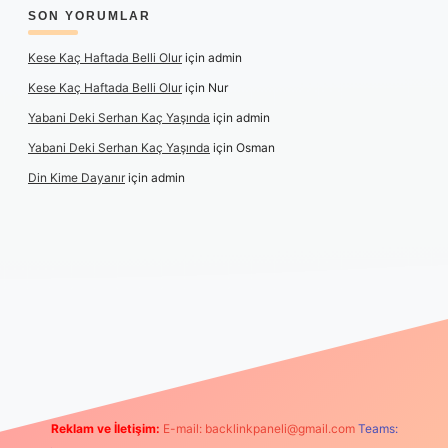
SON YORUMLAR
Kese Kaç Haftada Belli Olur
için
admin
Kese Kaç Haftada Belli Olur
için
Nur
Yabani Deki Serhan Kaç Yaşında
için
admin
Yabani Deki Serhan Kaç Yaşında
için
Osman
Din Kime Dayanır
için
admin
texper güncel
Reklam ve İletişim:
E-mail:
backlinkpaneli@gmail.com
Teams: