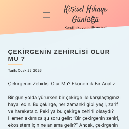
Kişisel Hikaye
menüyü
Günlüğü
aç
Kendi hikayenle ilham bul!
Anasayfa
Gizlilik
ÇEKIRGENIN ZEHIRLISI OLUR
Politikası
MU ?
Yasal Uyarı
Tarih: Ocak 25, 2026
Hakkımızda
Çekirgenin Zehirlisi Olur Mu? Ekonomik Bir Analiz
Bir gün yolda yürürken bir çekirge ile karşılaştığınızı
hayal edin. Bu çekirge, her zamanki gibi yeşil, zarif
ve hareketsiz. Peki ya bu çekirge zehirli olsaydı?
Hemen aklımıza şu soru gelir: “Bir çekirgenin zehiri,
ekosistem için ne anlama gelir?” Ancak, çekirgenin