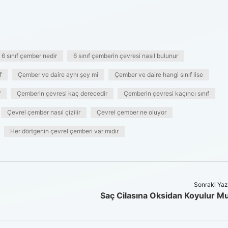
6 sınıf çember nedir
6 sınıf çemberin çevresi nasıl bulunur
f
Çember ve daire aynı şey mi
Çember ve daire hangi sınıf lise
f
Çemberin çevresi kaç derecedir
Çemberin çevresi kaçıncı sınıf
Çevrel çember nasıl çizilir
Çevrel çember ne oluyor
Her dörtgenin çevrel çemberi var mıdır
Sonraki Yaz
Saç Cilasına Oksidan Koyulur M