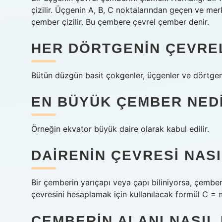
çizilir. Üçgenin A, B, C noktalarından geçen ve merk
çember çizilir. Bu çembere çevrel çember denir.
HER DÖRTGENIN ÇEVREL
Bütün düzgün basit çokgenler, üçgenler ve dörtgenl
EN BÜYÜK ÇEMBER NED
Örneğin ekvator büyük daire olarak kabul edilir.
DAIRENIN ÇEVRESI NASI
Bir çemberin yarıçapı veya çapı biliniyorsa, çemberi
çevresini hesaplamak için kullanılacak formül C = πd
ÇEMBERIN ALANI NASIL 