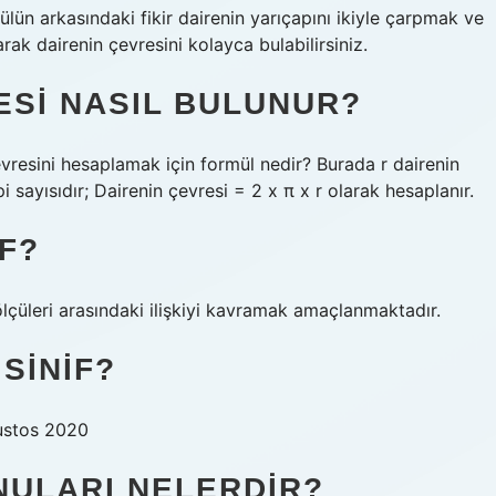
mülün arkasındaki fikir dairenin yarıçapını ikiyle çarpmak ve
rak dairenin çevresini kolayca bulabilirsiniz.
RESI NASIL BULUNUR?
çevresini hesaplamak için formül nedir? Burada r dairenin
pi sayısıdır; Dairenin çevresi = 2 x π x r olarak hesaplanır.
IF?
ölçüleri arasındaki ilişkiyi kavramak amaçlanmaktadır.
SINIF?
ğustos 2020
NULARI NELERDIR?