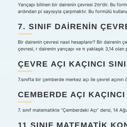
Yarıçapı bilinen bir dairenin çevresi 2πr’dir. Bu for
ardından pi sayısıyla çarpmaktır. Bu formülü kullana
7. SINIF DAIRENIN ÇEV
Bir dairenin çevresi nasıl hesaplanır? Bir dairenin 
çevresi, r dairenin yarıçapı ve π yaklaşık 3,14 olan 
ÇEVRE AÇI KAÇINCI SIN
7.sınıfta bir çemberde merkez açı ile çevrel açının 
CEMBERDE AÇI KAÇINCI 
7. sınıf matematikte “Çemberdeki Açı” dersi, 14 A
11 SINIF MATEMATIK KO