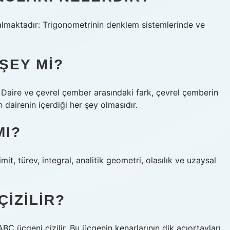
almaktadır: Trigonometrinin denklem sistemlerinde ve
ŞEY MI?
ir. Daire ve çevrel çember arasındaki fark, çevrel çemberin
 dairenin içerdiği her şey olmasıdır.
MI?
t, türev, integral, analitik geometri, olasılık ve uzaysal
IZILIR?
BC üçgeni çizilir. Bu üçgenin kenarlarının dik açıortayları