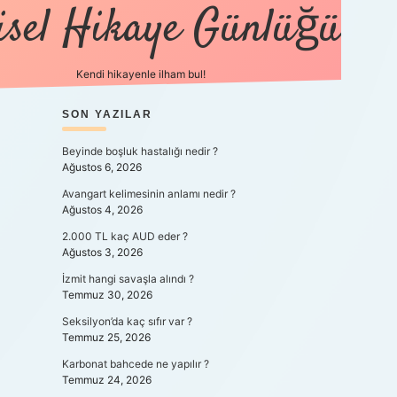
isel Hikaye Günlüğü
Kendi hikayenle ilham bul!
SIDEBAR
SON YAZILAR
betexper güncel
Beyinde boşluk hastalığı nedir ?
Ağustos 6, 2026
Avangart kelimesinin anlamı nedir ?
Ağustos 4, 2026
2.000 TL kaç AUD eder ?
Ağustos 3, 2026
İzmit hangi savaşla alındı ?
Temmuz 30, 2026
Seksilyon’da kaç sıfır var ?
Temmuz 25, 2026
Karbonat bahcede ne yapılır ?
Temmuz 24, 2026