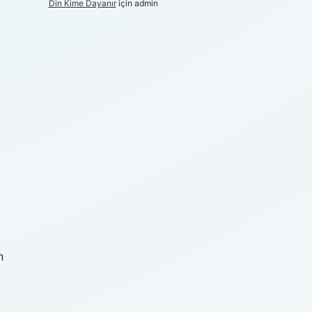
Din Kime Dayanır
için
admin
n