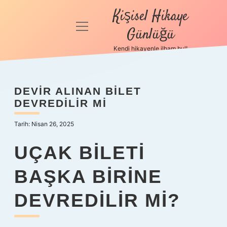
Kişisel Hikaye
menüyü
Günlüğü
aç
Kendi hikayenle ilham bul!
Anasayfa
Gizlilik
DEVIR ALINAN BILET
Politikası
DEVREDILIR MI
Yasal Uyarı
Tarih: Nisan 26, 2025
Hakkımızda
UÇAK BILETI
BAŞKA BIRINE
DEVREDILIR MI?