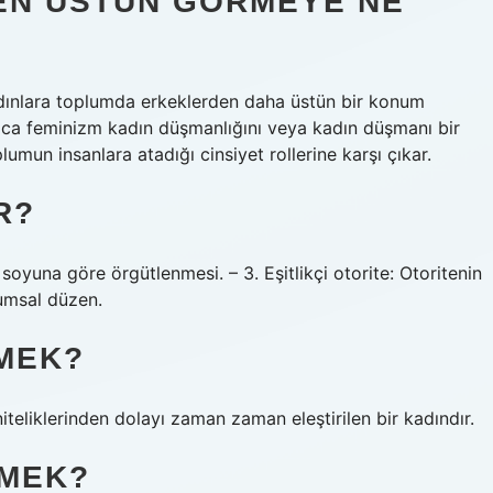
EN ÜSTÜN GÖRMEYE NE
 Kadınlara toplumda erkeklerden daha üstün bir konum
rıca feminizm kadın düşmanlığını veya kadın düşmanı bir
mun insanlara atadığı cinsiyet rollerine karşı çıkar.
R?
n soyuna göre örgütlenmesi. – 3. Eşitlikçi otorite: Otoritenin
lumsal düzen.
MEK?
niteliklerinden dolayı zaman zaman eleştirilen bir kadındır.
EMEK?