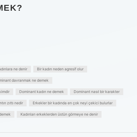
MEK?
dınlara ne denir
Bir kadın neden agresif olur
minant davranmak ne demek
kimdir
Dominant kadın ne demek
Dominant nasıl bir karakter
ın zıttı nedir
Erkekler bir kadında en çok neyi çekici bulurlar
 demek
Kadınları erkeklerden üstün görmeye ne denir