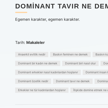
DOMINANT TAVIR NE DE
Egemen karakter, egemen karakter.
Tarih:
Makaleler
Anaerkil evlilik nedir
Baskın feminen ne demek
Baskın ka
Dominant bir kadın ne demek
Dominant biri nasıl olur
Do
Dominant erkekler nasıl kadınlardan hoşlanır
Dominant insan 
Dominant özellik nedir
Dominant tavır ne demek
Dominant
Erkekler ne tür kadınlardan hoşlanır
İlişkide domine etmek ne