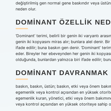
değiştirilmiş gen normal gene baskındır veya üstünd
neden olur.
DOMINANT ÖZELLIK NED
‘Dominant’ terimi, belirli bir genin iki varyantı aras
genin iki kopyasını miras alır; bunlara alel denir. B
ifade edilir; buna baskın gen denir. ‘Dominant’ terimi,
eder. Bireyler her ebeveynden her genin iki kopyasını
olduğunda, bunlardan yalnızca biri ifade edilir; bun
DOMINANT DAVRANMAK 
baskın, baskın, üstün; baskın, etki veya önem bakım
egemenlik veya kontrol açısından en yüksek otoritey
egemenlik kuran, yönetici, etki veya önem bakımın
veya kontrol açısından en yüksek otoriteye sahip ol