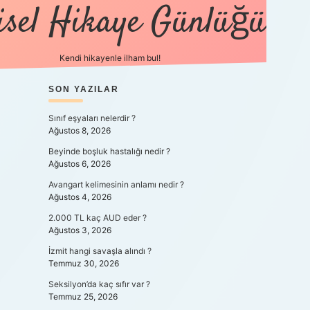
isel Hikaye Günlüğü
Kendi hikayenle ilham bul!
SIDEBAR
SON YAZILAR
betexper güncel
Sınıf eşyaları nelerdir ?
Ağustos 8, 2026
Beyinde boşluk hastalığı nedir ?
Ağustos 6, 2026
Avangart kelimesinin anlamı nedir ?
Ağustos 4, 2026
2.000 TL kaç AUD eder ?
Ağustos 3, 2026
İzmit hangi savaşla alındı ?
Temmuz 30, 2026
Seksilyon’da kaç sıfır var ?
Temmuz 25, 2026