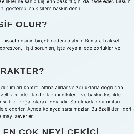
lliklerine sahip kişilerin baskınlığını da ifade eder. Baskın
ni gösterebilen kişilere baskın denir.
SIF OLUR?
i hissetmesinin birçok nedeni olabilir. Bunlara fiziksel
depresyon, ilişki sorunları, işte veya ailede zorluklar ve
ARAKTER?
 durumları kontrol altına alırlar ve zorluklarla doğrudan
ikler liderlik niteliklerini etkiler – ve baskın kişilikler
kişilikler doğal olarak iddialıdır. Sorulmadan durumları
le ederler. Ayrıca kolayca sarsılmazlar. Bu özellikler liderli
e almayı severler.
 EN ÇOK NEYI ÇEKICI