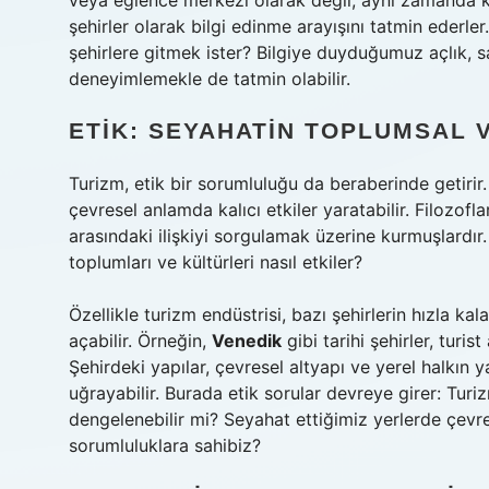
veya eğlence merkezi olarak değil, aynı zamanda kült
şehirler olarak bilgi edinme arayışını tatmin ederle
şehirlere gitmek ister? Bilgiye duyduğumuz açlık, 
deneyimlemekle de tatmin olabilir.
ETIK: SEYAHATIN TOPLUMSAL V
Turizm, etik bir sorumluluğu da beraberinde getirir.
çevresel anlamda kalıcı etkiler yaratabilir. Filozofla
arasındaki ilişkiyi sorgulamak üzerine kurmuşlardır.
toplumları ve kültürleri nasıl etkiler?
Özellikle turizm endüstrisi, bazı şehirlerin hızla k
açabilir. Örneğin,
Venedik
gibi tarihi şehirler, turi
Şehirdeki yapılar, çevresel altyapı ve yerel halkın y
uğrayabilir. Burada etik sorular devreye girer: Tur
dengelenebilir mi? Seyahat ettiğimiz yerlerde çevr
sorumluluklara sahibiz?