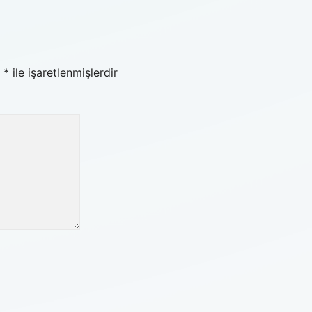
r
*
ile işaretlenmişlerdir