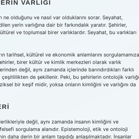
ERIN VARLIĞI
erin ne olduğunu ve nasıl var olduklarını sorar. Seyahat,
len yerin varlığına dair bir farkındalık yaratır. Şehirler,
ltürel ve toplumsal birer varlıklardır. Seyahat, bu varlıkları
arın tarihsel, kültürel ve ekonomik anlamlarını sorgulamamız
ehirler, birer kültür ve kimlik merkezleri olarak varlık
lerinden değil, aynı zamanda içlerinde barındırdıkları farklı
şitlilikten de şekillenir. Peki, bu şehirlerin ontolojik varlığ
iksel bir keşif midir, yoksa onların kimliğini ve varlığını da
ERI
rlikleriyle değil, aynı zamanda insanın kimliğini ve
elsefi sorgulama alanıdır. Epistemoloji, etik ve ontoloji
in daha derin bir anlam taşıdığı anlaşılmaktadır. İnsanlar