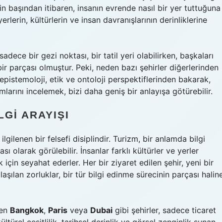
hin başından itibaren, insanın evrende nasıl bir yer tuttuğuna
lerin, kültürlerin ve insan davranışlarının derinliklerine
adece bir gezi noktası, bir tatil yeri olabilirken, başkaları
 bir parçası olmuştur. Peki, neden bazı şehirler diğerlerinden
pistemoloji, etik ve ontoloji perspektiflerinden bakarak,
arını incelemek, bizi daha geniş bir anlayışa götürebilir.
LGI ARAYIŞI
 ilgilenen bir felsefi disiplindir. Turizm, bir anlamda bilgi
olarak görülebilir. İnsanlar farklı kültürler ve yerler
için seyahat ederler. Her bir ziyaret edilen şehir, yeni bir
aşılan zorluklar, bir tür bilgi edinme sürecinin parçası halin
len
Bangkok
,
Paris
veya
Dubai
gibi şehirler, sadece ticaret