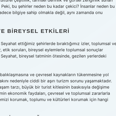
ürel çeşitlilik, tarihsel derinlik ve görsel zenginlik sunan
r. Peki, bu şehirler neden bu kadar çekici? İnsanlar neden bu
sadece bilgiye sahip olmakla değil, aynı zamanda onu
E BIREYSEL ETKILERI
 Seyahat ettiğimiz şehirlerde bıraktığımız izler, toplumsal v
r, etik soruları, bireysel eylemlerle toplumsal sonuçlar
 Seyahat, bireysel tatminin ötesinde, gezilen yerlerdeki
alabalıklaşmasına ve çevresel kaynakların tükenmesine yol
st akını nedeniyle ciddi bir aşırı turizm sorunu yaşamaktadır.
aşam tarzı, büyük bir turist kitlesinin baskısıyla değişime
izmin ekonomik faydaları, çevresel ve toplumsal zararlarla
emizi korumak, toplumu ve kültürleri korumak için hangi