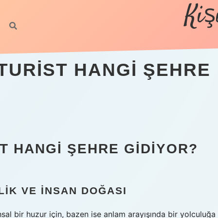
Kiş
TURIST HANGI ŞEHRE
T HANGI ŞEHRE GIDIYOR?
LIK VE İNSAN DOĞASI
hsal bir huzur için, bazen ise anlam arayışında bir yolculuğa