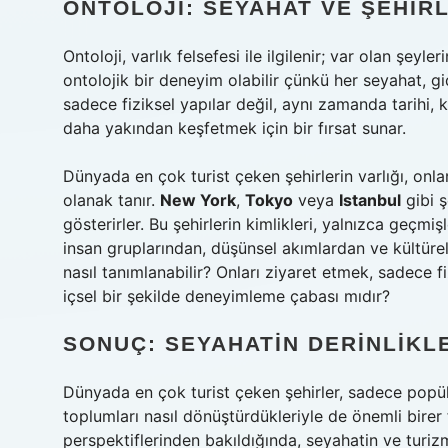
ONTOLOJI: SEYAHAT VE ŞEHIRL
Ontoloji, varlık felsefesi ile ilgilenir; var olan şeyl
ontolojik bir deneyim olabilir çünkü her seyahat, gidi
sadece fiziksel yapılar değil, aynı zamanda tarihi, kü
daha yakından keşfetmek için bir fırsat sunar.
Dünyada en çok turist çeken şehirlerin varlığı, onl
olanak tanır.
New York
,
Tokyo
veya
Istanbul
gibi ş
gösterirler. Bu şehirlerin kimlikleri, yalnızca geçmiş
insan gruplarından, düşünsel akımlardan ve kültürel çe
nasıl tanımlanabilir? Onları ziyaret etmek, sadece fiz
içsel bir şekilde deneyimleme çabası mıdır?
SONUÇ: SEYAHATIN DERINLIKL
Dünyada en çok turist çeken şehirler, sadece popüle
toplumları nasıl dönüştürdükleriyle de önemli birer f
perspektiflerinden bakıldığında, seyahatin ve turizm