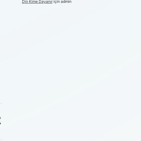
Din Kime Dayanır
için
admin
ı
?