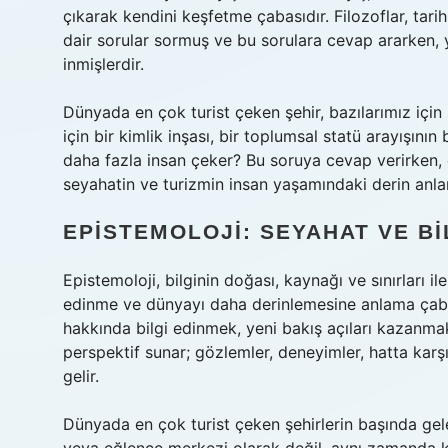
çıkarak kendini keşfetme çabasıdır. Filozoflar, tari
dair sorular sormuş ve bu sorulara cevap ararken, yer
inmişlerdir.
Dünyada en çok turist çeken şehir, bazılarımız için s
için bir kimlik inşası, bir toplumsal statü arayışının
daha fazla insan çeker? Bu soruya cevap verirken, e
seyahatin ve turizmin insan yaşamındaki derin anlaml
EPISTEMOLOJI: SEYAHAT VE BI
Epistemoloji, bilginin doğası, kaynağı ve sınırları ile
edinme ve dünyayı daha derinlemesine anlama çabası 
hakkında bilgi edinmek, yeni bakış açıları kazanmak 
perspektif sunar; gözlemler, deneyimler, hatta karşıl
gelir.
Dünyada en çok turist çeken şehirlerin başında ge