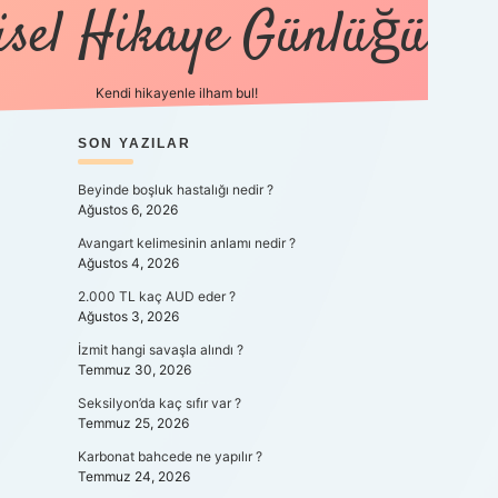
isel Hikaye Günlüğü
Kendi hikayenle ilham bul!
SIDEBAR
SON YAZILAR
betexper güncel
Beyinde boşluk hastalığı nedir ?
Ağustos 6, 2026
Avangart kelimesinin anlamı nedir ?
Ağustos 4, 2026
2.000 TL kaç AUD eder ?
Ağustos 3, 2026
İzmit hangi savaşla alındı ?
Temmuz 30, 2026
Seksilyon’da kaç sıfır var ?
Temmuz 25, 2026
Karbonat bahcede ne yapılır ?
Temmuz 24, 2026