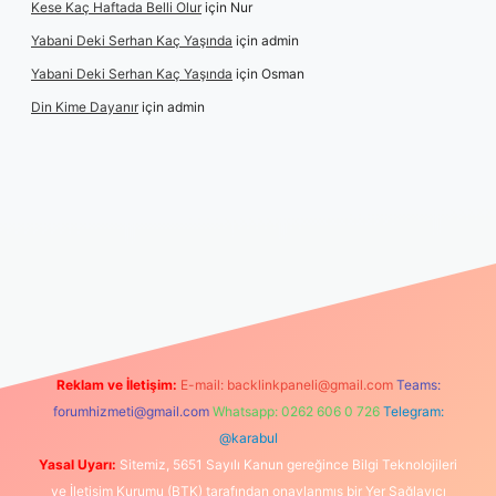
Kese Kaç Haftada Belli Olur
için
Nur
Yabani Deki Serhan Kaç Yaşında
için
admin
Yabani Deki Serhan Kaç Yaşında
için
Osman
Din Kime Dayanır
için
admin
güncel
Reklam ve İletişim:
E-mail:
backlinkpaneli@gmail.com
Teams:
forumhizmeti@gmail.com
Whatsapp: 0262 606 0 726
Telegram:
@karabul
Yasal Uyarı:
Sitemiz, 5651 Sayılı Kanun gereğince Bilgi Teknolojileri
ve İletişim Kurumu (BTK) tarafından onaylanmış bir Yer Sağlayıcı