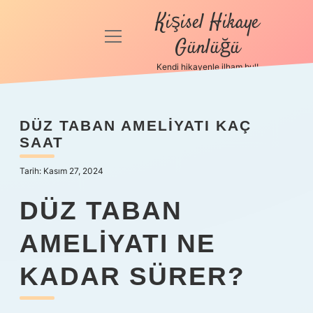
Kişisel Hikaye
menüyü
Günlüğü
aç
Kendi hikayenle ilham bul!
Anasayfa
Gizlilik
DÜZ TABAN AMELIYATI KAÇ
Politikası
SAAT
Yasal Uyarı
Tarih: Kasım 27, 2024
Hakkımızda
DÜZ TABAN
AMELIYATI NE
KADAR SÜRER?