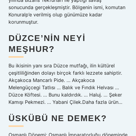
yılında Bizans Tekfurları ile yaptığı savaş
sonucunda gerçekleşmiştir. Bölgenin ismi, komutan
Konuralp’e verilmiş olup günümüze kadar
korunmuştur.
DÜZCE’NIN NEYI
MEŞHUR?
Bu ikisinin yanı sıra Düzce mutfağı, ilin kültürel
çeşitliliğinden dolayı birçok farklı lezzete sahiptir.
Akçakoca Mancarlı Pide. … Akçakoca
Melengüçcegi Tatlısı … Balık ve Fındık Helvası …
Düzce Köftesi. … Bunu kaldırdık. … Haluj. … Şeker
Kamışı Pekmezi. … Yabani Çilek.Daha fazla ürün…
ÜSKÜBÜ NE DEMEK?
Osmanlı Dönemi: Osmanlı İmparatorluğu döneminde