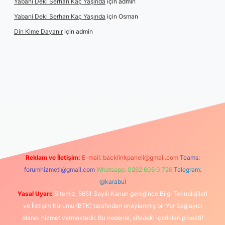
Yabani Deki Serhan Kaç Yaşında
için
admin
Yabani Deki Serhan Kaç Yaşında
için
Osman
Din Kime Dayanır
için
admin
er güncel
Reklam ve İletişim:
E-mail:
backlinkpaneli@gmail.com
Teams:
forumhizmeti@gmail.com
Whatsapp: 0262 606 0 726
Telegram:
@karabul
Yasal Uyarı:
Sitemiz, 5651 Sayılı Kanun gereğince Bilgi Teknolojileri
ve İletişim Kurumu (BTK) tarafından onaylanmış bir Yer Sağlayıcı
olarak hizmet vermektedir. Bu nedenle, sitedeki içerikleri proaktif