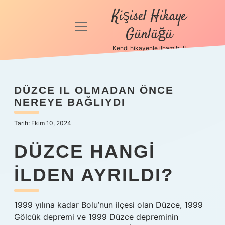
Kişisel Hikaye
menüyü
Günlüğü
aç
Kendi hikayenle ilham bul!
Anasayfa
Gizlilik
DÜZCE IL OLMADAN ÖNCE
Politikası
NEREYE BAĞLIYDI
Yasal Uyarı
Tarih: Ekim 10, 2024
Hakkımızda
DÜZCE HANGI
ILDEN AYRILDI?
1999 yılına kadar Bolu’nun ilçesi olan Düzce, 1999
Gölcük depremi ve 1999 Düzce depreminin