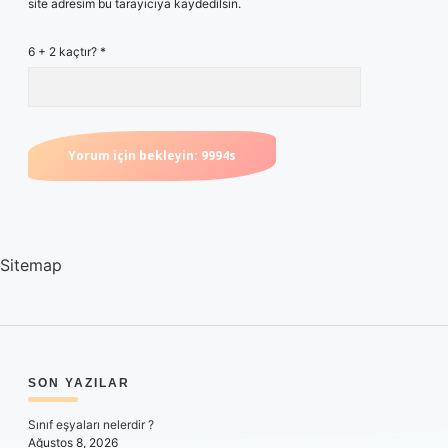
site adresim bu tarayıcıya kaydedilsin.
6 + 2 kaçtır?
*
Sitemap
SIDEBAR
SON YAZILAR
Sınıf eşyaları nelerdir ?
Ağustos 8, 2026