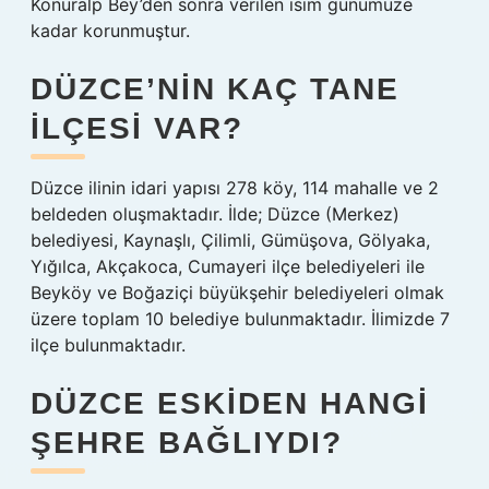
Konuralp Bey’den sonra verilen isim günümüze
kadar korunmuştur.
DÜZCE’NIN KAÇ TANE
ILÇESI VAR?
Düzce ilinin idari yapısı 278 köy, 114 mahalle ve 2
beldeden oluşmaktadır. İlde; Düzce (Merkez)
belediyesi, Kaynaşlı, Çilimli, Gümüşova, Gölyaka,
Yığılca, Akçakoca, Cumayeri ilçe belediyeleri ile
Beyköy ve Boğaziçi büyükşehir belediyeleri olmak
üzere toplam 10 belediye bulunmaktadır. İlimizde 7
ilçe bulunmaktadır.
DÜZCE ESKIDEN HANGI
ŞEHRE BAĞLIYDI?