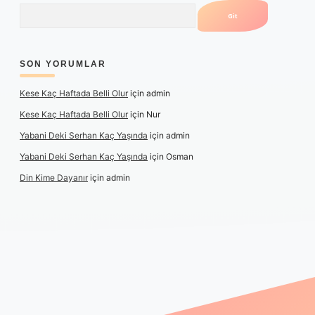
Arama
SON YORUMLAR
Kese Kaç Haftada Belli Olur
için
admin
Kese Kaç Haftada Belli Olur
için
Nur
Yabani Deki Serhan Kaç Yaşında
için
admin
Yabani Deki Serhan Kaç Yaşında
için
Osman
Din Kime Dayanır
için
admin
texper güncel