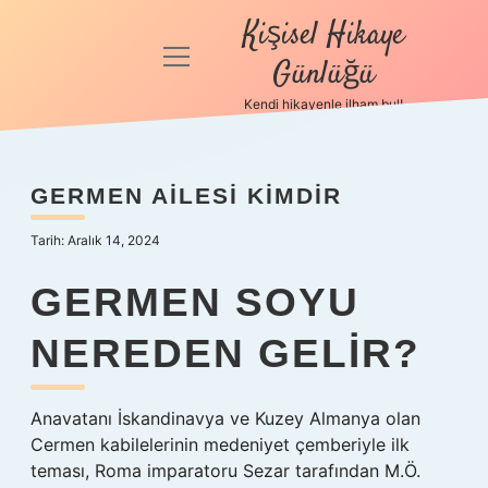
Kişisel Hikaye
menüyü
Günlüğü
aç
Kendi hikayenle ilham bul!
Anasayfa
Gizlilik
GERMEN AILESI KIMDIR
Politikası
Tarih: Aralık 14, 2024
Yasal Uyarı
GERMEN SOYU
Hakkımızda
NEREDEN GELIR?
Anavatanı İskandinavya ve Kuzey Almanya olan
Cermen kabilelerinin medeniyet çemberiyle ilk
teması, Roma imparatoru Sezar tarafından M.Ö.