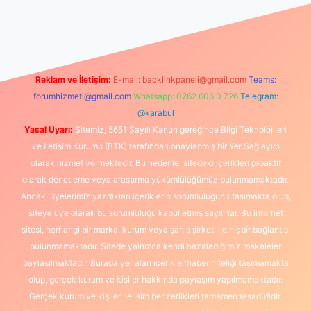
exper güncel
Reklam ve İletişim:
E-mail:
backlinkpaneli@gmail.com
Teams:
forumhizmeti@gmail.com
Whatsapp: 0262 606 0 726
Telegram:
@karabul
Yasal Uyarı:
Sitemiz, 5651 Sayılı Kanun gereğince Bilgi Teknolojileri
ve İletişim Kurumu (BTK) tarafından onaylanmış bir Yer Sağlayıcı
olarak hizmet vermektedir. Bu nedenle, sitedeki içerikleri proaktif
olarak denetleme veya araştırma yükümlülüğümüz bulunmamaktadır.
Ancak, üyelerimiz yazdıkları içeriklerin sorumluluğunu taşımakta olup,
siteye üye olarak bu sorumluluğu kabul etmiş sayılırlar. Bu internet
sitesi, herhangi bir marka, kurum veya şahıs şirketi ile hiçbir bağlantısı
bulunmamaktadır. Sitede yalnızca kendi hazırladığımız makaleler
paylaşılmaktadır. Burada yer alan içerikler haber niteliği taşımamakta
olup, gerçek kurum ve kişiler hakkında paylaşım yapılmamaktadır.
Gerçek kurum ve kişiler ile isim benzerlikleri tamamen tesadüfidir.