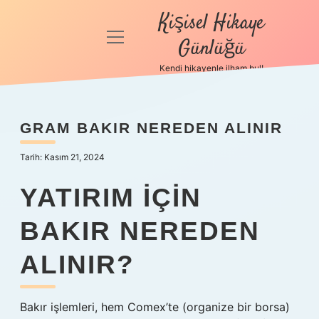
Kişisel Hikaye
menüyü
Günlüğü
aç
Kendi hikayenle ilham bul!
Anasayfa
Gizlilik
GRAM BAKIR NEREDEN ALINIR
Politikası
Tarih: Kasım 21, 2024
Yasal Uyarı
YATIRIM IÇIN
Hakkımızda
BAKIR NEREDEN
ALINIR?
Bakır işlemleri, hem Comex’te (organize bir borsa)