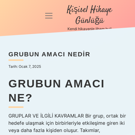
Kişisel Hikaye
menüyü
Günlüğü
aç
Kendi hikayenle ilham bul!
Anasayfa
Gizlilik
GRUBUN AMACI NEDIR
Politikası
Tarih: Ocak 7, 2025
Yasal Uyarı
GRUBUN AMACI
Hakkımızda
NE?
GRUPLAR VE İLGİLİ KAVRAMLAR Bir grup, ortak bir
hedefe ulaşmak için birbirleriyle etkileşime giren iki
veya daha fazla kişiden oluşur. Takımlar,