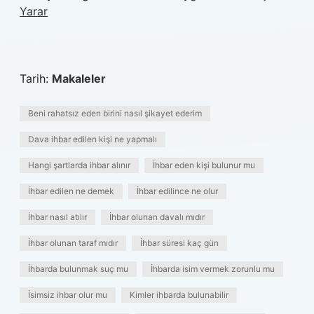
Yarar
Tarih:
Makaleler
Beni rahatsız eden birini nasıl şikayet ederim
Dava ihbar edilen kişi ne yapmalı
Hangi şartlarda ihbar alınır
İhbar eden kişi bulunur mu
İhbar edilen ne demek
İhbar edilince ne olur
İhbar nasıl atılır
İhbar olunan davalı mıdır
İhbar olunan taraf mıdır
İhbar süresi kaç gün
İhbarda bulunmak suç mu
İhbarda isim vermek zorunlu mu
İsimsiz ihbar olur mu
Kimler ihbarda bulunabilir