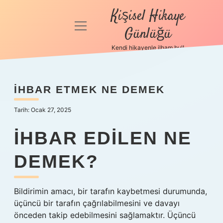
Kişisel Hikaye
menüyü
Günlüğü
aç
Kendi hikayenle ilham bul!
Anasayfa
Gizlilik
İHBAR ETMEK NE DEMEK
Politikası
Tarih: Ocak 27, 2025
Yasal Uyarı
İHBAR EDILEN NE
Hakkımızda
DEMEK?
Bildirimin amacı, bir tarafın kaybetmesi durumunda,
üçüncü bir tarafın çağrılabilmesini ve davayı
önceden takip edebilmesini sağlamaktır. Üçüncü