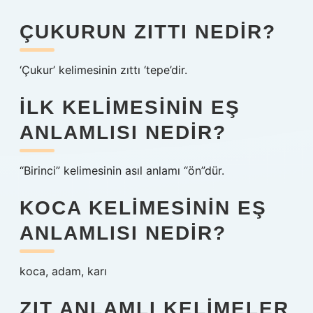
ÇUKURUN ZITTI NEDIR?
‘Çukur’ kelimesinin zıttı ‘tepe’dir.
İLK KELIMESININ EŞ
ANLAMLISI NEDIR?
“Birinci” kelimesinin asıl anlamı “ön”dür.
KOCA KELIMESININ EŞ
ANLAMLISI NEDIR?
koca, adam, karı
ZIT ANLAMLI KELIMELER