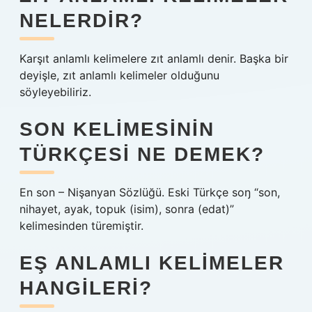
NELERDIR?
Karşıt anlamlı kelimelere zıt anlamlı denir. Başka bir
deyişle, zıt anlamlı kelimeler olduğunu
söyleyebiliriz.
SON KELIMESININ
TÜRKÇESI NE DEMEK?
En son – Nişanyan Sözlüğü. Eski Türkçe soŋ “son,
nihayet, ayak, topuk (isim), sonra (edat)”
kelimesinden türemiştir.
EŞ ANLAMLI KELIMELER
HANGILERI?