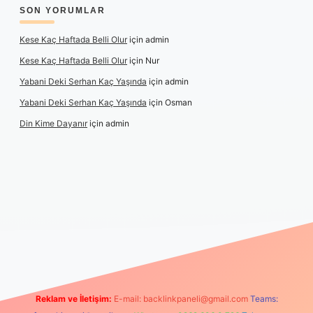
SON YORUMLAR
Kese Kaç Haftada Belli Olur
için
admin
Kese Kaç Haftada Belli Olur
için
Nur
Yabani Deki Serhan Kaç Yaşında
için
admin
Yabani Deki Serhan Kaç Yaşında
için
Osman
Din Kime Dayanır
için
admin
etexper güncel
Reklam ve İletişim:
E-mail:
backlinkpaneli@gmail.com
Teams: