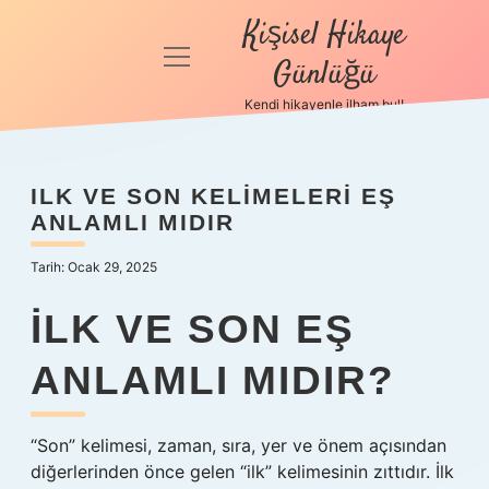
Kişisel Hikaye
menüyü
Günlüğü
aç
Kendi hikayenle ilham bul!
Anasayfa
Gizlilik
ILK VE SON KELIMELERI EŞ
Politikası
ANLAMLI MIDIR
Yasal Uyarı
Tarih: Ocak 29, 2025
Hakkımızda
İLK VE SON EŞ
ANLAMLI MIDIR?
“Son” kelimesi, zaman, sıra, yer ve önem açısından
diğerlerinden önce gelen “ilk” kelimesinin zıttıdır. İlk