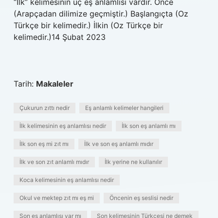
“İlk” kelimesinin üç eş anlamlısı vardır. Önce
(Arapçadan dilimize geçmiştir.) Başlangıçta (Oz
Türkçe bir kelimedir.) İlkin (Oz Türkçe bir
kelimedir.)14 Şubat 2023
Tarih:
Makaleler
Çukurun zıttı nedir
Eş anlamlı kelimeler hangileri
İlk kelimesinin eş anlamlısı nedir
İlk son eş anlamlı mı
İlk son eş mi zıt mı
İlk ve son eş anlamlı mıdır
İlk ve son zıt anlamlı mıdır
İlk yerine ne kullanılır
Koca kelimesinin eş anlamlısı nedir
Okul ve mektep zıt mı eş mi
Öncenin eş seslisi nedir
Son eş anlamlısı var mı
Son kelimesinin Türkçesi ne demek