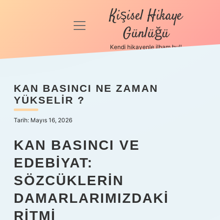
Kişisel Hikaye
menüyü
Günlüğü
aç
Kendi hikayenle ilham bul!
Anasayfa
Gizlilik
KAN BASINCI NE ZAMAN
Politikası
YÜKSELIR ?
Yasal Uyarı
Tarih: Mayıs 16, 2026
Hakkımızda
KAN BASINCI VE
EDEBIYAT:
SÖZCÜKLERIN
DAMARLARIMIZDAKI
RITMI