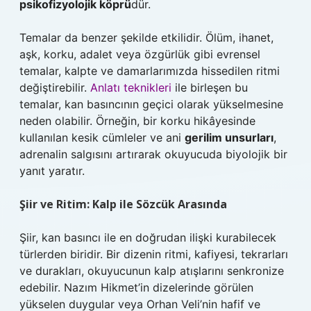
psikofizyolojik köprü
dür.
Temalar da benzer şekilde etkilidir. Ölüm, ihanet,
aşk, korku, adalet veya özgürlük gibi evrensel
temalar, kalpte ve damarlarımızda hissedilen ritmi
değiştirebilir.
Anlatı teknikleri
ile birleşen bu
temalar, kan basıncının geçici olarak yükselmesine
neden olabilir. Örneğin, bir korku hikâyesinde
kullanılan kesik cümleler ve ani
gerilim unsurları
,
adrenalin salgısını artırarak okuyucuda biyolojik bir
yanıt yaratır.
Şiir ve Ritim: Kalp ile Sözcük Arasında
Şiir, kan basıncı ile en doğrudan ilişki kurabilecek
türlerden biridir. Bir dizenin ritmi, kafiyesi, tekrarları
ve durakları, okuyucunun kalp atışlarını senkronize
edebilir. Nazım Hikmet’in dizelerinde görülen
yükselen duygular veya Orhan Veli’nin hafif ve