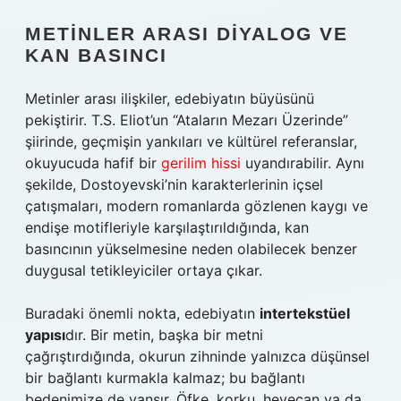
METINLER ARASI DIYALOG VE
KAN BASINCI
Metinler arası ilişkiler, edebiyatın büyüsünü
pekiştirir. T.S. Eliot’un “Ataların Mezarı Üzerinde”
şiirinde, geçmişin yankıları ve kültürel referanslar,
okuyucuda hafif bir
gerilim hissi
uyandırabilir. Aynı
şekilde, Dostoyevski’nin karakterlerinin içsel
çatışmaları, modern romanlarda gözlenen kaygı ve
endişe motifleriyle karşılaştırıldığında, kan
basıncının yükselmesine neden olabilecek benzer
duygusal tetikleyiciler ortaya çıkar.
Buradaki önemli nokta, edebiyatın
intertekstüel
yapısı
dır. Bir metin, başka bir metni
çağrıştırdığında, okurun zihninde yalnızca düşünsel
bir bağlantı kurmakla kalmaz; bu bağlantı
bedenimize de yansır. Öfke, korku, heyecan ya da