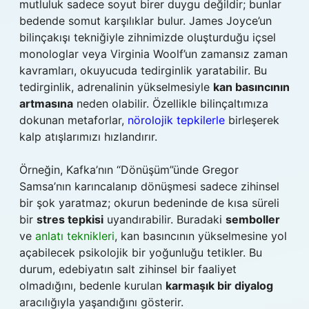
mutluluk sadece soyut birer duygu değildir; bunlar
bedende somut karşılıklar bulur. James Joyce’un
bilinçakışı tekniğiyle zihnimizde oluşturduğu içsel
monologlar veya Virginia Woolf’un zamansız zaman
kavramları, okuyucuda tedirginlik yaratabilir. Bu
tedirginlik, adrenalinin yükselmesiyle
kan basıncının
artmasına
neden olabilir. Özellikle bilinçaltımıza
dokunan metaforlar,
nörolojik tepkilerle
birleşerek
kalp atışlarımızı hızlandırır.
Örneğin, Kafka’nın “Dönüşüm”ünde Gregor
Samsa’nın karıncalanıp dönüşmesi sadece zihinsel
bir şok yaratmaz; okurun bedeninde de kısa süreli
bir
stres tepkisi
uyandırabilir. Buradaki
semboller
ve
anlatı teknikleri
, kan basıncının yükselmesine yol
açabilecek psikolojik bir yoğunluğu tetikler. Bu
durum, edebiyatın salt zihinsel bir faaliyet
olmadığını, bedenle kurulan
karmaşık bir diyalog
aracılığıyla yaşandığını gösterir.