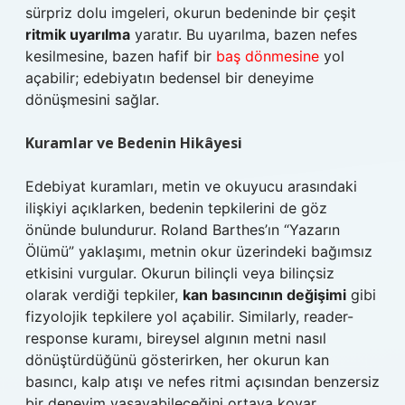
sürpriz dolu imgeleri, okurun bedeninde bir çeşit
ritmik uyarılma
yaratır. Bu uyarılma, bazen nefes
kesilmesine, bazen hafif bir
baş dönmesine
yol
açabilir; edebiyatın bedensel bir deneyime
dönüşmesini sağlar.
Kuramlar ve Bedenin Hikâyesi
Edebiyat kuramları, metin ve okuyucu arasındaki
ilişkiyi açıklarken, bedenin tepkilerini de göz
önünde bulundurur. Roland Barthes’ın “Yazarın
Ölümü” yaklaşımı, metnin okur üzerindeki bağımsız
etkisini vurgular. Okurun bilinçli veya bilinçsiz
olarak verdiği tepkiler,
kan basıncının değişimi
gibi
fizyolojik tepkilere yol açabilir. Similarly, reader-
response kuramı, bireysel algının metni nasıl
dönüştürdüğünü gösterirken, her okurun kan
basıncı, kalp atışı ve nefes ritmi açısından benzersiz
bir deneyim yaşayabileceğini ortaya koyar.