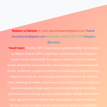
etexper güncel
Reklam ve İletişim:
E-mail:
backlinkpaneli@gmail.com
Teams:
forumhizmeti@gmail.com
Whatsapp: 0262 606 0 726
Telegram:
@karabul
Yasal Uyarı:
Sitemiz, 5651 Sayılı Kanun gereğince Bilgi Teknolojileri
ve İletişim Kurumu (BTK) tarafından onaylanmış bir Yer Sağlayıcı
olarak hizmet vermektedir. Bu nedenle, sitedeki içerikleri proaktif
olarak denetleme veya araştırma yükümlülüğümüz bulunmamaktadır.
Ancak, üyelerimiz yazdıkları içeriklerin sorumluluğunu taşımakta olup,
siteye üye olarak bu sorumluluğu kabul etmiş sayılırlar. Bu internet
sitesi, herhangi bir marka, kurum veya şahıs şirketi ile hiçbir bağlantısı
bulunmamaktadır. Sitede yalnızca kendi hazırladığımız makaleler
paylaşılmaktadır. Burada yer alan içerikler haber niteliği taşımamakta
olup, gerçek kurum ve kişiler hakkında paylaşım yapılmamaktadır.
Gerçek kurum ve kişiler ile isim benzerlikleri tamamen tesadüfidir.