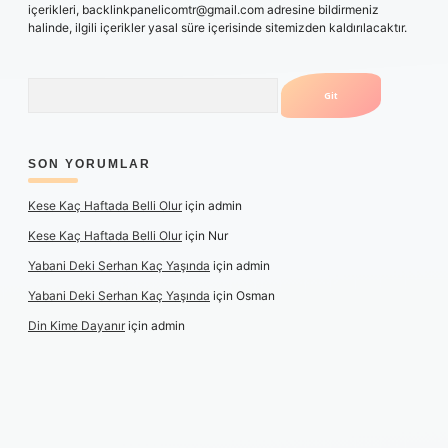
içerikleri,
backlinkpanelicomtr@gmail.com
adresine bildirmeniz
halinde, ilgili içerikler yasal süre içerisinde sitemizden kaldırılacaktır.
Arama
SON YORUMLAR
Kese Kaç Haftada Belli Olur
için
admin
Kese Kaç Haftada Belli Olur
için
Nur
Yabani Deki Serhan Kaç Yaşında
için
admin
Yabani Deki Serhan Kaç Yaşında
için
Osman
Din Kime Dayanır
için
admin