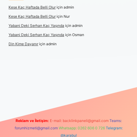
Kese Kaç Haftada Belli Olur
için
admin
Kese Kaç Haftada Belli Olur
için
Nur
Yabani Deki Serhan Kaç Yaşında
için
admin
Yabani Deki Serhan Kaç Yaşında
için
Osman
Din Kime Dayanır
için
admin
r güncel
Reklam ve İletişim:
E-mail:
backlinkpaneli@gmail.com
Teams:
forumhizmeti@gmail.com
Whatsapp: 0262 606 0 726
Telegram:
@karabul