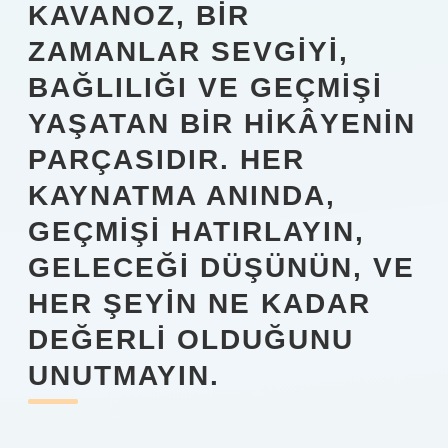
KAVANOZ, BIR
ZAMANLAR SEVGIYI,
BAĞLILIĞI VE GEÇMIŞI
YAŞATAN BIR HIKÂYENIN
PARÇASIDIR. HER
KAYNATMA ANINDA,
GEÇMIŞI HATIRLAYIN,
GELECEĞI DÜŞÜNÜN, VE
HER ŞEYIN NE KADAR
DEĞERLI OLDUĞUNU
UNUTMAYIN.