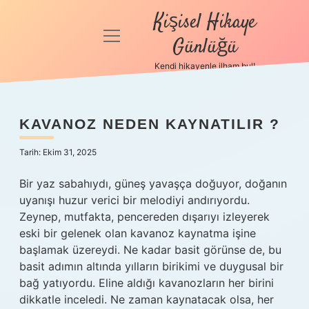
Kişisel Hikaye
menüyü
Günlüğü
aç
Kendi hikayenle ilham bul!
Anasayfa
Gizlilik
KAVANOZ NEDEN KAYNATILIR ?
Politikası
Tarih: Ekim 31, 2025
Yasal Uyarı
Bir yaz sabahıydı, güneş yavaşça doğuyor, doğanın
Hakkımızda
uyanışı huzur verici bir melodiyi andırıyordu.
Zeynep, mutfakta, pencereden dışarıyı izleyerek
eski bir gelenek olan kavanoz kaynatma işine
başlamak üzereydi. Ne kadar basit görünse de, bu
basit adımın altında yılların birikimi ve duygusal bir
bağ yatıyordu. Eline aldığı kavanozların her birini
dikkatle inceledi. Ne zaman kaynatacak olsa, her