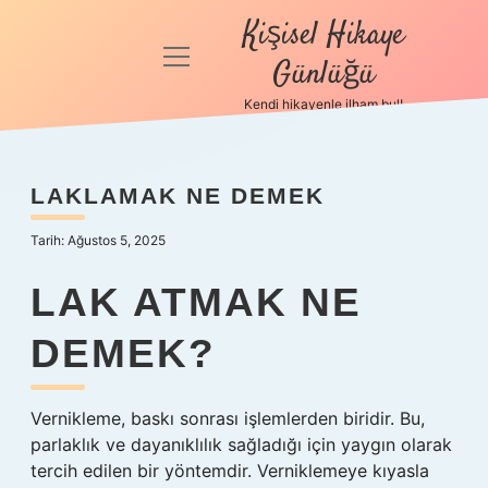
Kişisel Hikaye
menüyü
Günlüğü
aç
Kendi hikayenle ilham bul!
Anasayfa
Gizlilik
LAKLAMAK NE DEMEK
Politikası
Tarih: Ağustos 5, 2025
Yasal Uyarı
LAK ATMAK NE
Hakkımızda
DEMEK?
Vernikleme, baskı sonrası işlemlerden biridir. Bu,
parlaklık ve dayanıklılık sağladığı için yaygın olarak
tercih edilen bir yöntemdir. Verniklemeye kıyasla