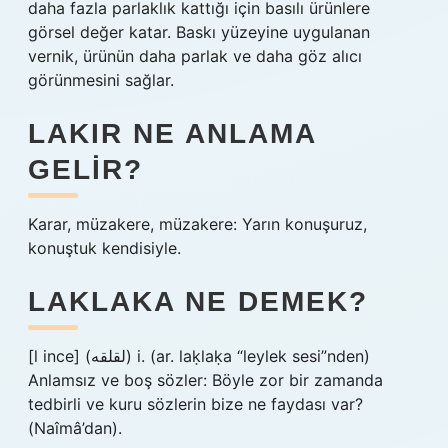
daha fazla parlaklık kattığı için basılı ürünlere
görsel değer katar. Baskı yüzeyine uygulanan
vernik, ürünün daha parlak ve daha göz alıcı
görünmesini sağlar.
LAKIR NE ANLAMA
GELIR?
Karar, müzakere, müzakere: Yarın konuşuruz,
konuştuk kendisiyle.
LAKLAKA NE DEMEK?
[l ince] (ﻟﻘﻠﻘﻪ) i. (ar. laḳlaḳa “leylek sesi”nden)
Anlamsız ve boş sözler: Böyle zor bir zamanda
tedbirli ve kuru sözlerin bize ne faydası var?
(Naîmâ’dan).