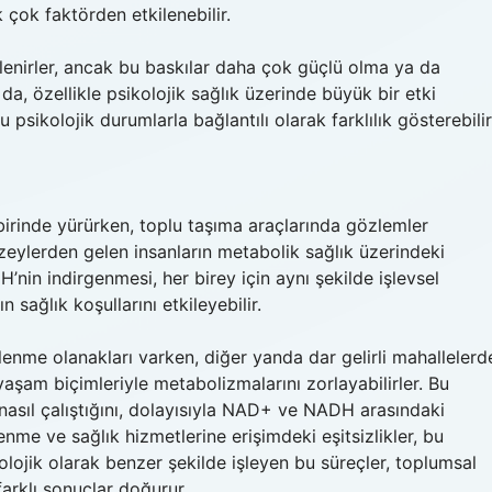
 çok faktörden etkilenebilir.
ilenirler, ancak bu baskılar daha çok güçlü olma ya da
da, özellikle psikolojik sağlık üzerinde büyük bir etki
psikolojik durumlarla bağlantılı olarak farklılık gösterebilir
 birinde yürürken, toplu taşıma araçlarında gözlemler
eylerden gelen insanların metabolik sağlık üzerindeki
in indirgenmesi, her birey için aynı şekilde işlevsel
n sağlık koşullarını etkileyebilir.
slenme olanakları varken, diğer yanda dar gelirli mahallelerd
yaşam biçimleriyle metabolizmalarını zorlayabilirler. Bu
in nasıl çalıştığını, dolayısıyla NAD+ ve NADH arasındaki
enme ve sağlık hizmetlerine erişimdeki eşitsizlikler, bu
lojik olarak benzer şekilde işleyen bu süreçler, toplumsal
farklı sonuçlar doğurur.