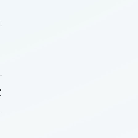
l
ı
?