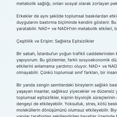
metabolik sağlığı, onları sosyal olarak zorlayan pek
Erkekler de aynı şekilde toplumsal baskılardan etk
duygularını bastırma biçiminde kendini gösterir. Bu 
yaratabilir. NAD+ ve NADH’nin metabolik etkileri, bu 
Çeşitlilik ve Erişim: Sağlıkta Eşitsizlikler
Bir sabah, İstanbul’un yoğun trafikli caddelerinden
yapıyorum. Bu gözlemler, farklı sosyoekonomik düz
etkilerini anlamama yardımcı oluyor. NAD+ ve NADH’n
olmayabilir. Çünkü toplumsal sınıf farkları, bir insanı
Bir yanda zengin semtlerdeki bireylerin sağlıklı be
yaşayan insanlar, sağlıksız yiyecekler ve düzensiz 
toplumsal eşitsizlikler, kişinin biyolojik süreçlerin
dengeyi de etkileyebilir. Yoksulluk, stres, kötü besl
moleküllerin dönüşümünü olumsuz etkileyebilir. Biyo
yapılar tarafından şekillendirilen hayatlar üzerinde 