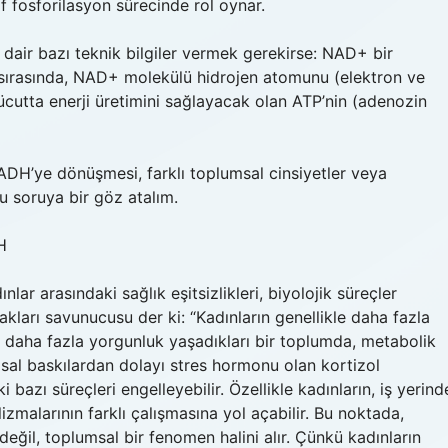
if fosforilasyon sürecinde rol oynar.
 dair bazı teknik bilgiler vermek gerekirse: NAD+ bir
sırasında, NAD+ molekülü hidrojen atomunu (elektron ve
ücutta enerji üretimini sağlayacak olan ATP’nin (adenozin
ADH’ye dönüşmesi, farklı toplumsal cinsiyetler veya
Bu soruya bir göz atalım.
H
lar arasındaki sağlık eşitsizlikleri, biyolojik süreçler
 hakları savunucusu der ki: “Kadınların genellikle daha fazla
yı daha fazla yorgunluk yaşadıkları bir toplumda, metabolik
lumsal baskılardan dolayı stres hormonu olan kortizol
 bazı süreçleri engelleyebilir. Özellikle kadınların, iş yerind
malarının farklı çalışmasına yol açabilir. Bu noktada,
ğil, toplumsal bir fenomen halini alır. Çünkü kadınların