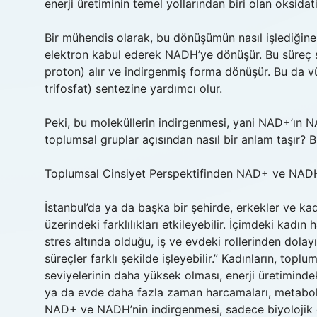
enerji üretiminin temel yollarından biri olan oksidat
Bir mühendis olarak, bu dönüşümün nasıl işlediğine
elektron kabul ederek NADH’ye dönüşür. Bu süreç 
proton) alır ve indirgenmiş forma dönüşür. Bu da v
trifosfat) sentezine yardımcı olur.
Peki, bu moleküllerin indirgenmesi, yani NAD+’ın N
toplumsal gruplar açısından nasıl bir anlam taşır? 
Toplumsal Cinsiyet Perspektifinden NAD+ ve NAD
İstanbul’da ya da başka bir şehirde, erkekler ve kadın
üzerindeki farklılıkları etkileyebilir. İçimdeki kadın
stres altında olduğu, iş ve evdeki rollerinden dola
süreçler farklı şekilde işleyebilir.” Kadınların, top
seviyelerinin daha yüksek olması, enerji üretimindeki
ya da evde daha fazla zaman harcamaları, metaboliz
NAD+ ve NADH’nin indirgenmesi, sadece biyolojik de