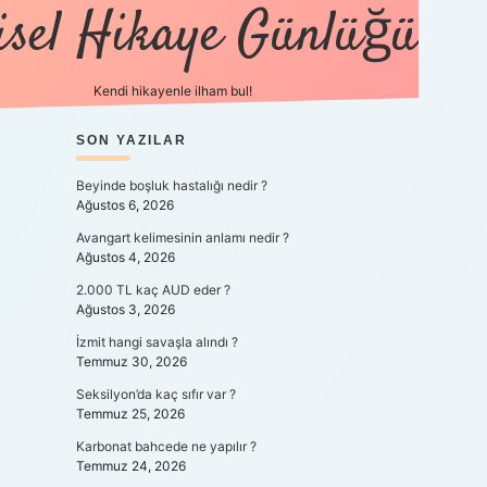
isel Hikaye Günlüğü
Kendi hikayenle ilham bul!
SIDEBAR
SON YAZILAR
betexper güncel
Beyinde boşluk hastalığı nedir ?
Ağustos 6, 2026
Avangart kelimesinin anlamı nedir ?
Ağustos 4, 2026
2.000 TL kaç AUD eder ?
Ağustos 3, 2026
İzmit hangi savaşla alındı ?
Temmuz 30, 2026
Seksilyon’da kaç sıfır var ?
Temmuz 25, 2026
Karbonat bahcede ne yapılır ?
Temmuz 24, 2026