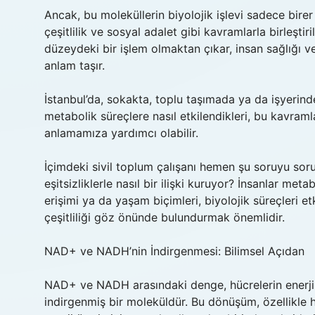
Ancak, bu moleküllerin biyolojik işlevi sadece birer
çeşitlilik ve sosyal adalet gibi kavramlarla birleşt
düzeydeki bir işlem olmaktan çıkar, insan sağlığı ve
anlam taşır.
İstanbul’da, sokakta, toplu taşımada ya da işyerinde
metabolik süreçlere nasıl etkilendikleri, bu kavraml
anlamamıza yardımcı olabilir.
İçimdeki sivil toplum çalışanı hemen şu soruyu soruy
eşitsizliklerle nasıl bir ilişki kuruyor? İnsanlar me
erişimi ya da yaşam biçimleri, biyolojik süreçleri et
çeşitliliği göz önünde bulundurmak önemlidir.
NAD+ ve NADH’nin İndirgenmesi: Bilimsel Açıdan
NAD+ ve NADH arasındaki denge, hücrelerin enerji 
indirgenmiş bir moleküldür. Bu dönüşüm, özellikle