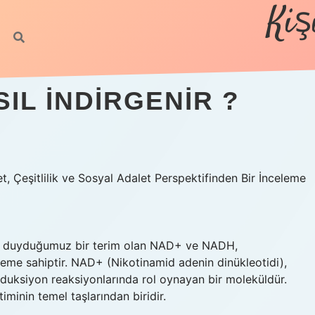
Kiş
IL INDIRGENIR ?
 Çeşitlilik ve Sosyal Adalet Perspektifinden Bir İnceleme
ça duyduğumuz bir terim olan NAD+ ve NADH,
öneme sahiptir. NAD+ (Nikotinamid adenin dinükleotidi),
eduksiyon reaksiyonlarında rol oynayan bir moleküldür.
iminin temel taşlarından biridir.