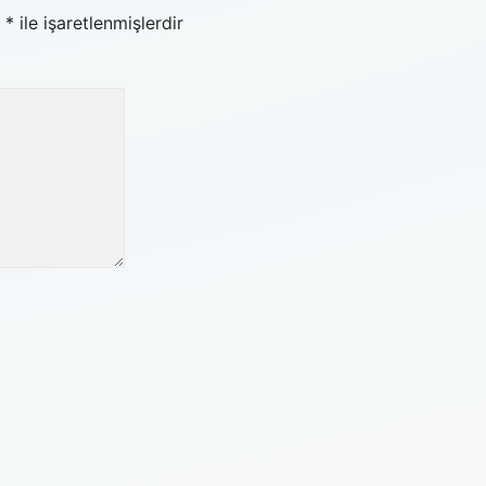
r
*
ile işaretlenmişlerdir