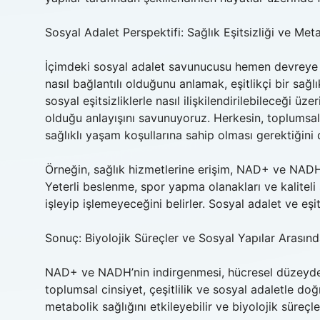
Sosyal Adalet Perspektifi: Sağlık Eşitsizliği ve Me
İçimdeki sosyal adalet savunucusu hemen devreye giri
nasıl bağlantılı olduğunu anlamak, eşitlikçi bir sağl
sosyal eşitsizliklerle nasıl ilişkilendirilebileceği 
olduğu anlayışını savunuyoruz. Herkesin, toplumsal 
sağlıklı yaşam koşullarına sahip olması gerektiğini
Örneğin, sağlık hizmetlerine erişim, NAD+ ve NADH’n
Yeterli beslenme, spor yapma olanakları ve kaliteli
işleyip işlemeyeceğini belirler. Sosyal adalet ve eşit
Sonuç: Biyolojik Süreçler ve Sosyal Yapılar Arasınd
NAD+ ve NADH’nin indirgenmesi, hücresel düzeyde 
toplumsal cinsiyet, çeşitlilik ve sosyal adaletle doğr
metabolik sağlığını etkileyebilir ve biyolojik süreçleri