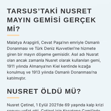
TARSUS’TAKI NUSRET
MAYIN GEMISI GERÇEK
MI?
Malatya Arapgirli, Cevat Paşa’nın emriyle Osmanlı
Donanması ve Türk Deniz Kuvvetleri’ne hizmete
giren bir mayın döşeme gemisidir. Asıl adı Nusrat
olan ancak zamanla Nusret olarak kullanılan gemi,
1911 yılında Almanya’nın Kiel kentinde kızağa
konulmuş ve 1913 yılında Osmanlı Donanması’na
katılmıştır.
NUSRET ÖLDÜ MÜ?
Nusret Çetinel, 1 Eylül 2021’de 69 yaşında kalp krizi
sonucu vefat etti. Çetinel için Kocatepe Camii’nde