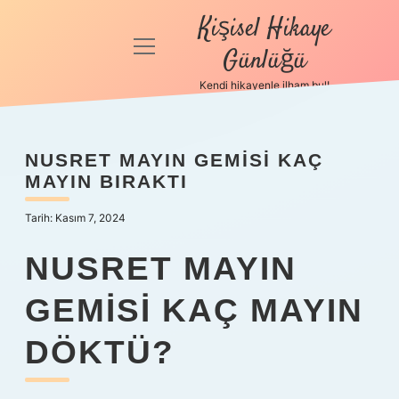
Kişisel Hikaye
menüyü
Günlüğü
aç
Kendi hikayenle ilham bul!
Anasayfa
Gizlilik
NUSRET MAYIN GEMISI KAÇ
Politikası
MAYIN BIRAKTI
Yasal Uyarı
Tarih: Kasım 7, 2024
Hakkımızda
NUSRET MAYIN
GEMISI KAÇ MAYIN
DÖKTÜ?