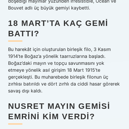
döşediği mayınlar yüzünden Irresistible, Ocean ve
Bouvet adlı üç büyük gemiyi kaybetti.
18 MART’TA KAÇ GEMI
BATTI?
Bu harekât için oluşturulan birleşik filo, 3 Kasım
1914’te Boğaz’a yönelik taarruzlarına başladı.
Boğaz’daki mayın ve topçu savunmasını yok
etmeye yönelik asıl girişim 18 Mart 1915’te
gerçekleşti. Bu muharebede birleşik filonun üç
zırhlısı batırıldı ve dört zırhlı da ciddi hasar görerek
savaş dışı kaldı.
NUSRET MAYIN GEMISI
EMRINI KIM VERDI?