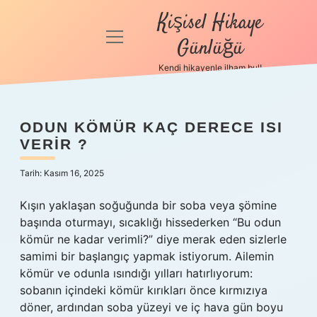
Kişisel Hikaye
menüyü
Günlüğü
aç
Kendi hikayenle ilham bul!
Anasayfa
Gizlilik
ODUN KÖMÜR KAÇ DERECE ISI
Politikası
VERIR ?
Yasal Uyarı
Tarih: Kasım 16, 2025
Hakkımızda
Kışın yaklaşan soğuğunda bir soba veya şömine
başında oturmayı, sıcaklığı hissederken “Bu odun
kömür ne kadar verimli?” diye merak eden sizlerle
samimi bir başlangıç yapmak istiyorum. Ailemin
kömür ve odunla ısındığı yılları hatırlıyorum:
sobanın içindeki kömür kırıkları önce kırmızıya
döner, ardından soba yüzeyi ve iç hava gün boyu