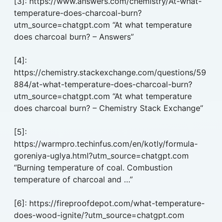
[3]: https://www.answers.com/chemistry/At-what-
temperature-does-charcoal-burn?
utm_source=chatgpt.com “At what temperature
does charcoal burn? – Answers”
[4]:
https://chemistry.stackexchange.com/questions/59
884/at-what-temperature-does-charcoal-burn?
utm_source=chatgpt.com “At what temperature
does charcoal burn? – Chemistry Stack Exchange”
[5]:
https://warmpro.techinfus.com/en/kotly/formula-
goreniya-uglya.html?utm_source=chatgpt.com
“Burning temperature of coal. Combustion
temperature of charcoal and …”
[6]: https://fireproofdepot.com/what-temperature-
does-wood-ignite/?utm_source=chatgpt.com