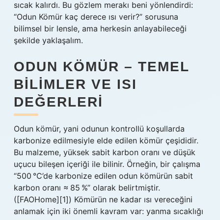
sıcak kalırdı. Bu gözlem merakı beni yönlendirdi:
“Odun Kömür kaç derece ısı verir?” sorusuna
bilimsel bir lensle, ama herkesin anlayabileceği
şekilde yaklaşalım.
ODUN KÖMÜR – TEMEL
BILIMLER VE ISI
DEĞERLERI
Odun kömür, yani odunun kontrollü koşullarda
karbonize edilmesiyle elde edilen kömür çeşididir.
Bu malzeme, yüksek sabit karbon oranı ve düşük
uçucu bileşen içeriği ile bilinir. Örneğin, bir çalışma
“500 °C’de karbonize edilen odun kömürün sabit
karbon oranı ≈ 85 %” olarak belirtmiştir.
([FAOHome][1]) Kömürün ne kadar ısı vereceğini
anlamak için iki önemli kavram var: yanma sıcaklığı