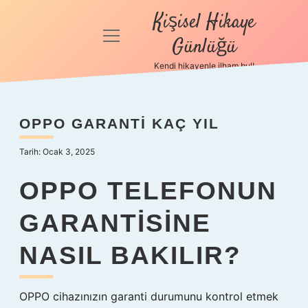
Kişisel Hikaye
menüyü
Günlüğü
aç
Kendi hikayenle ilham bul!
Anasayfa
Gizlilik
OPPO GARANTI KAÇ YIL
Politikası
Tarih: Ocak 3, 2025
Yasal Uyarı
OPPO TELEFONUN
Hakkımızda
GARANTISINE
NASIL BAKILIR?
OPPO cihazınızın garanti durumunu kontrol etmek