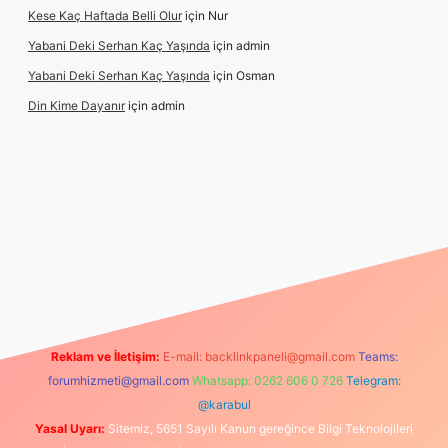
Kese Kaç Haftada Belli Olur
için
Nur
Yabani Deki Serhan Kaç Yaşında
için
admin
Yabani Deki Serhan Kaç Yaşında
için
Osman
Din Kime Dayanır
için
admin
etexper güncel
Reklam ve İletişim:
E-mail:
backlinkpaneli@gmail.com
Teams:
forumhizmeti@gmail.com
Whatsapp: 0262 606 0 726
Telegram:
@karabul
Yasal Uyarı:
Sitemiz, 5651 Sayılı Kanun gereğince Bilgi Teknolojileri