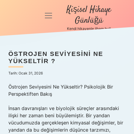
Kişisel Hikaye
menüyü
Günlüğü
aç
Kendi hikayenle ilham bul!
Anasayfa
Gizlilik
ÖSTROJEN SEVIYESINI NE
Politikası
YÜKSELTIR ?
Yasal Uyarı
Tarih: Ocak 31, 2026
Hakkımızda
Östrojen Seviyesini Ne Yükseltir? Psikolojik Bir
Perspektiften Bakış
İnsan davranışları ve biyolojik süreçler arasındaki
ilişki her zaman beni büyülemiştir. Bir yandan
vücudumuzda gerçekleşen kimyasal değişimler, bir
yandan da bu değişimlerin düşünce tarzımızı,