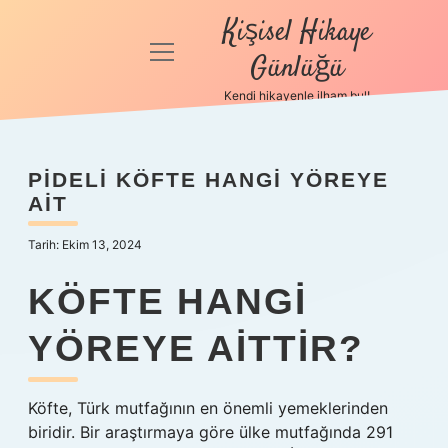
Kişisel Hikaye
menüyü
Günlüğü
aç
Kendi hikayenle ilham bul!
Anasayfa
Gizlilik
PIDELI KÖFTE HANGI YÖREYE
Politikası
AIT
Yasal Uyarı
Tarih: Ekim 13, 2024
Hakkımızda
KÖFTE HANGI
YÖREYE AITTIR?
Köfte, Türk mutfağının en önemli yemeklerinden
biridir. Bir araştırmaya göre ülke mutfağında 291