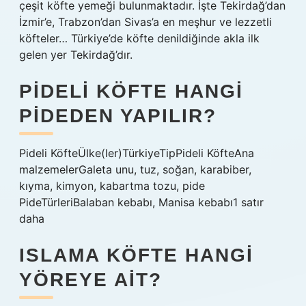
çeşit köfte yemeği bulunmaktadır. İşte Tekirdağ’dan
İzmir’e, Trabzon’dan Sivas’a en meşhur ve lezzetli
köfteler… Türkiye’de köfte denildiğinde akla ilk
gelen yer Tekirdağ’dır.
PIDELI KÖFTE HANGI
PIDEDEN YAPILIR?
Pideli KöfteÜlke(ler)TürkiyeTipPideli KöfteAna
malzemelerGaleta unu, tuz, soğan, karabiber,
kıyma, kimyon, kabartma tozu, pide
PideTürleriBalaban kebabı, Manisa kebabı1 satır
daha
ISLAMA KÖFTE HANGI
YÖREYE AIT?