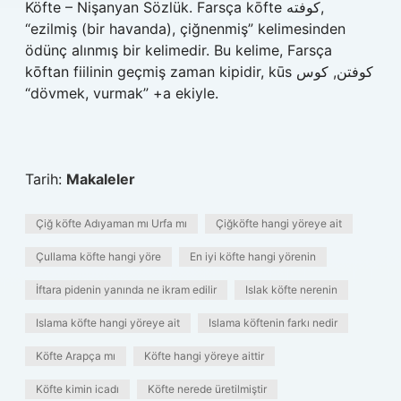
Köfte – Nişanyan Sözlük. Farsça kōfte کوفته,
“ezilmiş (bir havanda), çiğnenmiş” kelimesinden
ödünç alınmış bir kelimedir. Bu kelime, Farsça
kōftan fiilinin geçmiş zaman kipidir, kūs کوفتن, کوس
“dövmek, vurmak” +a ekiyle.
Tarih:
Makaleler
Çiğ köfte Adıyaman mı Urfa mı
Çiğköfte hangi yöreye ait
Çullama köfte hangi yöre
En iyi köfte hangi yörenin
İftara pidenin yanında ne ikram edilir
Islak köfte nerenin
Islama köfte hangi yöreye ait
Islama köftenin farkı nedir
Köfte Arapça mı
Köfte hangi yöreye aittir
Köfte kimin icadı
Köfte nerede üretilmiştir