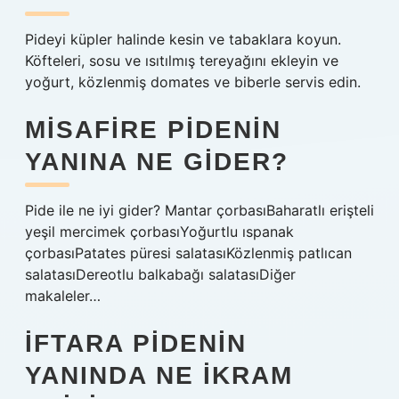
Pideyi küpler halinde kesin ve tabaklara koyun.
Köfteleri, sosu ve ısıtılmış tereyağını ekleyin ve
yoğurt, közlenmiş domates ve biberle servis edin.
MISAFIRE PIDENIN
YANINA NE GIDER?
Pide ile ne iyi gider? Mantar çorbasıBaharatlı erişteli
yeşil mercimek çorbasıYoğurtlu ıspanak
çorbasıPatates püresi salatasıKözlenmiş patlıcan
salatasıDereotlu balkabağı salatasıDiğer
makaleler…
İFTARA PIDENIN
YANINDA NE IKRAM