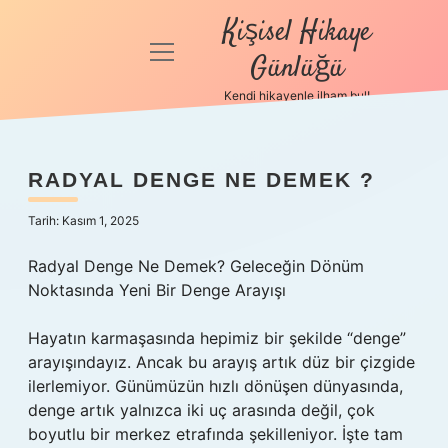
Kişisel Hikaye
menüyü
Günlüğü
aç
Kendi hikayenle ilham bul!
Anasayfa
Gizlilik
RADYAL DENGE NE DEMEK ?
Politikası
Tarih: Kasım 1, 2025
Yasal Uyarı
Radyal Denge Ne Demek? Geleceğin Dönüm
Hakkımızda
Noktasında Yeni Bir Denge Arayışı
Hayatın karmaşasında hepimiz bir şekilde “denge”
arayışındayız. Ancak bu arayış artık düz bir çizgide
ilerlemiyor. Günümüzün hızlı dönüşen dünyasında,
denge artık yalnızca iki uç arasında değil, çok
boyutlu bir merkez etrafında şekilleniyor. İşte tam