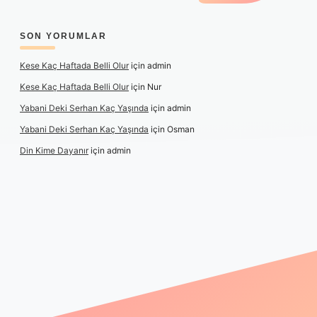
SON YORUMLAR
Kese Kaç Haftada Belli Olur
için
admin
Kese Kaç Haftada Belli Olur
için
Nur
Yabani Deki Serhan Kaç Yaşında
için
admin
Yabani Deki Serhan Kaç Yaşında
için
Osman
Din Kime Dayanır
için
admin
xper güncel