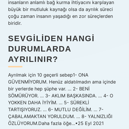
insanların anlamlı bağ kurma ihtiyacını karşılayan
büyük bir mutluluk kaynağı olsa da ayrılık süreci
çoğu zaman insanın yaşadığı en zor süreçlerden
biridir.
SEVGILIDEN HANGI
DURUMLARDA
AYRILINIR?
Ayrılmak için 10 geçerli sebep1- ONA
GÜVENMİYORUM. Henüz aldatılmadın ama içinde
bir yerlerde hep şüphe var. … 2- BENİ
SÖMÜRÜYOR. … 3- AKLIM BAŞKASINDA. … 4- O
YOKKEN DAHA İYİYİM. … 5- SÜREKLİ
TARTIŞIYORUZ. … 6- MUTLU DEĞİLİM. … 7-
ÇABALAMAKTAN YORULDUM. … 8- YALNIZLIĞI
ÖZLÜYORUM.Daha fazla öğe…•25 Eyl 2021