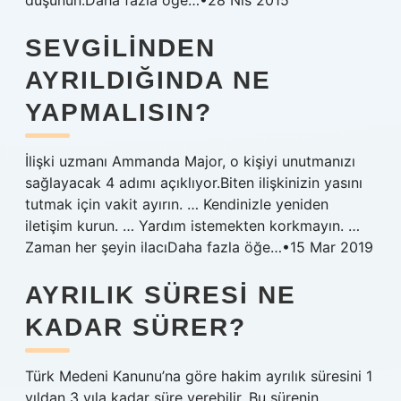
düşünün.Daha fazla öğe…•28 Nis 2015
SEVGILINDEN
AYRILDIĞINDA NE
YAPMALISIN?
İlişki uzmanı Ammanda Major, o kişiyi unutmanızı
sağlayacak 4 adımı açıklıyor.Biten ilişkinizin yasını
tutmak için vakit ayırın. … Kendinizle yeniden
iletişim kurun. … Yardım istemekten korkmayın. …
Zaman her şeyin ilacıDaha fazla öğe…•15 Mar 2019
AYRILIK SÜRESI NE
KADAR SÜRER?
Türk Medeni Kanunu’na göre hakim ayrılık süresini 1
yıldan 3 yıla kadar süre verebilir. Bu sürenin