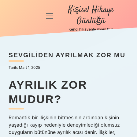
Kişisel Hikaye
menüyü
Günlüğü
aç
Kendi hikayenle ilham bul!
Anasayfa
Gizlilik
SEVGILIDEN AYRILMAK ZOR MU
Politikası
Tarih: Mart 1, 2025
Yasal Uyarı
AYRILIK ZOR
Hakkımızda
MUDUR?
Romantik bir ilişkinin bitmesinin ardından kişinin
yaşadığı kayıp nedeniyle deneyimlediği olumsuz
duyguların bütününe ayrılık acısı denir. İlişkiler,