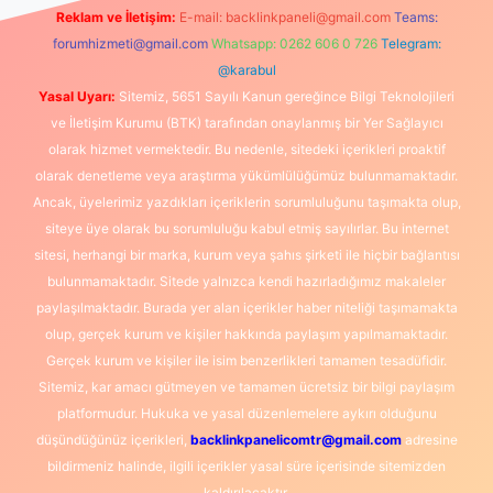
Reklam ve İletişim:
E-mail:
backlinkpaneli@gmail.com
Teams:
forumhizmeti@gmail.com
Whatsapp: 0262 606 0 726
Telegram:
@karabul
Yasal Uyarı:
Sitemiz, 5651 Sayılı Kanun gereğince Bilgi Teknolojileri
ve İletişim Kurumu (BTK) tarafından onaylanmış bir Yer Sağlayıcı
olarak hizmet vermektedir. Bu nedenle, sitedeki içerikleri proaktif
olarak denetleme veya araştırma yükümlülüğümüz bulunmamaktadır.
Ancak, üyelerimiz yazdıkları içeriklerin sorumluluğunu taşımakta olup,
siteye üye olarak bu sorumluluğu kabul etmiş sayılırlar. Bu internet
sitesi, herhangi bir marka, kurum veya şahıs şirketi ile hiçbir bağlantısı
bulunmamaktadır. Sitede yalnızca kendi hazırladığımız makaleler
paylaşılmaktadır. Burada yer alan içerikler haber niteliği taşımamakta
olup, gerçek kurum ve kişiler hakkında paylaşım yapılmamaktadır.
Gerçek kurum ve kişiler ile isim benzerlikleri tamamen tesadüfidir.
Sitemiz, kar amacı gütmeyen ve tamamen ücretsiz bir bilgi paylaşım
platformudur. Hukuka ve yasal düzenlemelere aykırı olduğunu
düşündüğünüz içerikleri,
backlinkpanelicomtr@gmail.com
adresine
bildirmeniz halinde, ilgili içerikler yasal süre içerisinde sitemizden
kaldırılacaktır.