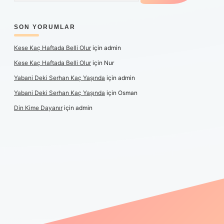
SON YORUMLAR
Kese Kaç Haftada Belli Olur
için
admin
Kese Kaç Haftada Belli Olur
için
Nur
Yabani Deki Serhan Kaç Yaşında
için
admin
Yabani Deki Serhan Kaç Yaşında
için
Osman
Din Kime Dayanır
için
admin
er güncel