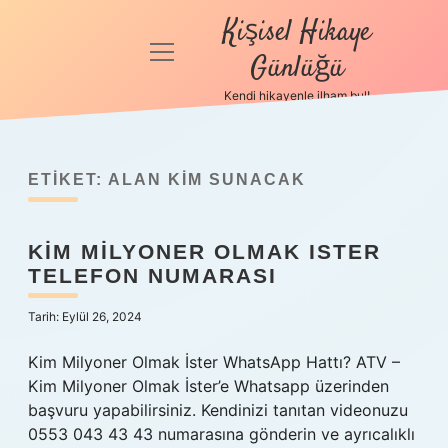
Kişisel Hikaye
menüyü
Günlüğü
aç
Kendi hikayenle ilham bul!
Anasayfa
Gizlilik
Politikası
ETIKET:
ALAN KIM SUNACAK
Yasal Uyarı
KIM MILYONER OLMAK ISTER
TELEFON NUMARASI
Hakkımızda
Tarih: Eylül 26, 2024
Kim Milyoner Olmak İster WhatsApp Hattı? ATV –
Kim Milyoner Olmak İster’e Whatsapp üzerinden
başvuru yapabilirsiniz. Kendinizi tanıtan videonuzu
0553 043 43 43 numarasına gönderin ve ayrıcalıklı