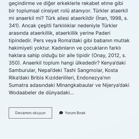
geçindirme ve diğer erkeklerle rekabet etme gibi
bir toplumsal cinsiyet rolü atanıyor. Türkler ataerkil
mi anaerkil mi? Türk ailesi ataerkildir (İnan, 1998, s.
341). Ancak çeşitli farklılıklar nedeniyle Türkler
arasında ataerkillik, ataerkillik yerine Paderi
tipindedir. Pers veya Roma’daki gibi babanın mutlak
hakimiyeti yoktur. Kadınların ve çocukların farklı
haklara sahip olduğu bir aile tipidir (Onay, 2012, s.
350). Anaerkil toplum hangi ülkededir? Kenya’daki
Samburular, Nepal’deki Tashi Sangmolar, Kosta
Rika’daki Bribis Kızılderilileri, Endonezya’nın
Sumatra adasındaki Minangkabaular ve Nijerya’daki
Wodaabeler de dünyadaki…
Türkiye
Devamını okuyun
Yorum Bırak
Ataerkil
Mi
Anaerkil
Mi