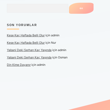
Arama
SON YORUMLAR
Kese Kaç Haftada Belli Olur
için
admin
Kese Kaç Haftada Belli Olur
için
Nur
Yabani Deki Serhan Kaç Yaşında
için
admin
Yabani Deki Serhan Kaç Yaşında
için
Osman
Din Kime Dayanır
için
admin
er güncel