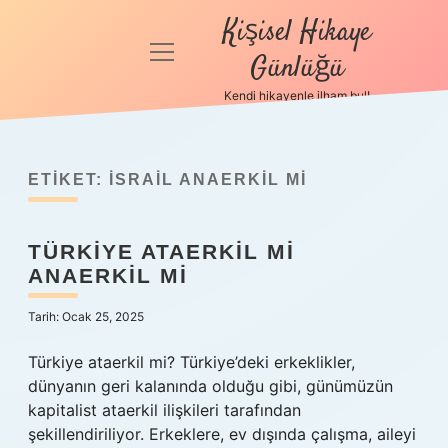
Kişisel Hikaye
menüyü
Günlüğü
aç
Kendi hikayenle ilham bul!
Anasayfa
Gizlilik
Politikası
ETIKET:
İSRAIL ANAERKIL MI
Yasal Uyarı
TÜRKIYE ATAERKIL MI
ANAERKIL MI
Hakkımızda
Tarih: Ocak 25, 2025
Türkiye ataerkil mi? Türkiye’deki erkeklikler,
dünyanın geri kalanında olduğu gibi, günümüzün
kapitalist ataerkil ilişkileri tarafından
şekillendiriliyor. Erkeklere, ev dışında çalışma, aileyi