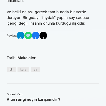
anlamları.
Ve belki de asıl gerçek tam burada bir yerde
duruyor: Bir gıdayı “faydalı” yapan şey sadece
içeriği değil, insanın onunla kurduğu ilişkidir.
Paylaş:
✈
f
𝕏
Tarih:
Makaleler
bir
kara
ya
Önceki Yazı
Altın rengi neyin karışımıdır ?