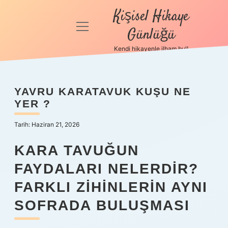
Kişisel Hikaye
menüyü
Günlüğü
aç
Kendi hikayenle ilham bul!
Anasayfa
Gizlilik
YAVRU KARATAVUK KUŞU NE
Politikası
YER ?
Yasal Uyarı
Tarih: Haziran 21, 2026
Hakkımızda
KARA TAVUĞUN
FAYDALARI NELERDIR?
FARKLI ZIHINLERIN AYNI
SOFRADA BULUŞMASI