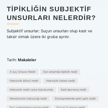
TIPIKLIĞIN SUBJEKTIF
UNSURLARI NELERDIR?
Subjektif unsurlar: Suçun unsurları olup kast ve
taksir olmak üzere iki gruba ayrılır.
Tarih:
Makaleler
4 suç Unsuru Nedir
Dar anlamda tipiklik nedir
Haksızlık bilinci nedir
Haksızlık hatası nedir
Haksızlık nedir ceza hukukunda
İradi davranış nedir
Neneticenin haksızlığı nedir
Sözleşmelerde şekil şartı nedir
Suç uydurmanın cezası nedir
Suçun 3 unsuru nedir