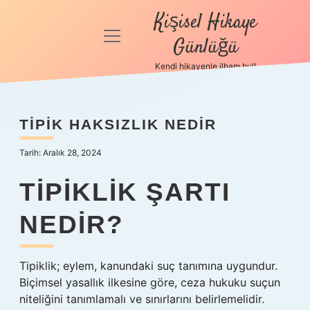
Kişisel Hikaye
menüyü
Günlüğü
aç
Kendi hikayenle ilham bul!
Anasayfa
Gizlilik
TIPIK HAKSIZLIK NEDIR
Politikası
Tarih: Aralık 28, 2024
Yasal Uyarı
TIPIKLIK ŞARTI
Hakkımızda
NEDIR?
Tipiklik; eylem, kanundaki suç tanımına uygundur.
Biçimsel yasallık ilkesine göre, ceza hukuku suçun
niteliğini tanımlamalı ve sınırlarını belirlemelidir.