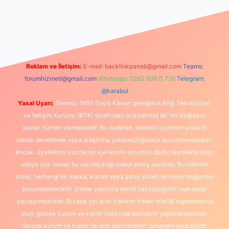
exper güncel
Reklam ve İletişim:
E-mail:
backlinkpaneli@gmail.com
Teams:
forumhizmeti@gmail.com
Whatsapp: 0262 606 0 726
Telegram:
@karabul
Yasal Uyarı:
Sitemiz, 5651 Sayılı Kanun gereğince Bilgi Teknolojileri
ve İletişim Kurumu (BTK) tarafından onaylanmış bir Yer Sağlayıcı
olarak hizmet vermektedir. Bu nedenle, sitedeki içerikleri proaktif
olarak denetleme veya araştırma yükümlülüğümüz bulunmamaktadır.
Ancak, üyelerimiz yazdıkları içeriklerin sorumluluğunu taşımakta olup,
siteye üye olarak bu sorumluluğu kabul etmiş sayılırlar. Bu internet
sitesi, herhangi bir marka, kurum veya şahıs şirketi ile hiçbir bağlantısı
bulunmamaktadır. Sitede yalnızca kendi hazırladığımız makaleler
paylaşılmaktadır. Burada yer alan içerikler haber niteliği taşımamakta
olup, gerçek kurum ve kişiler hakkında paylaşım yapılmamaktadır.
Gerçek kurum ve kişiler ile isim benzerlikleri tamamen tesadüfidir.