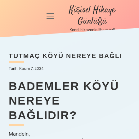
Kişisel Hikaye
menüyü
Günlüğü
aç
Kendi hikayenle ilham bul!
Anasayfa
Gizlilik
TUTMAÇ KÖYÜ NEREYE BAĞLI
Politikası
Tarih: Kasım 7, 2024
Yasal Uyarı
BADEMLER KÖYÜ
Hakkımızda
NEREYE
BAĞLIDIR?
Mandeln,