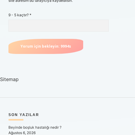
site adresim bu tarayıcıya kaydedilsin.
9 - 5 kaçtır?
*
Sitemap
SIDEBAR
SON YAZILAR
Beyinde boşluk hastalığı nedir ?
Ağustos 6, 2026