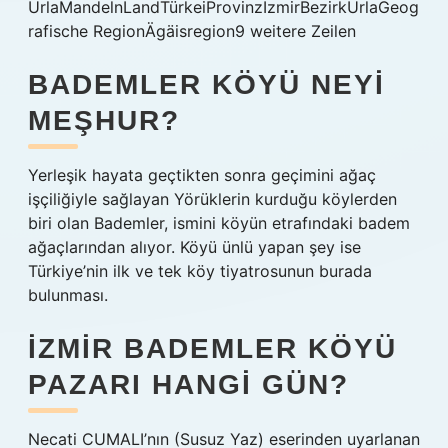
UrlaMandelnLandTürkeiProvinzİzmirBezirkUrlaGeog
rafische RegionÄgäisregion9 weitere Zeilen
BADEMLER KÖYÜ NEYI
MEŞHUR?
Yerleşik hayata geçtikten sonra geçimini ağaç
işçiliğiyle sağlayan Yörüklerin kurduğu köylerden
biri olan Bademler, ismini köyün etrafındaki badem
ağaçlarından alıyor. Köyü ünlü yapan şey ise
Türkiye’nin ilk ve tek köy tiyatrosunun burada
bulunması.
İZMIR BADEMLER KÖYÜ
PAZARI HANGI GÜN?
Necati CUMALI’nın (Susuz Yaz) eserinden uyarlanan