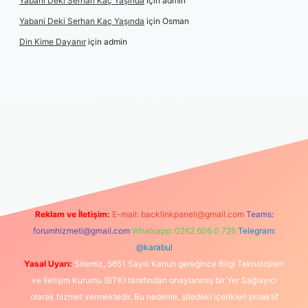
Yabani Deki Serhan Kaç Yaşında
için
admin
Yabani Deki Serhan Kaç Yaşında
için
Osman
Din Kime Dayanır
için
admin
l
Reklam ve İletişim:
E-mail:
backlinkpaneli@gmail.com
Teams:
forumhizmeti@gmail.com
Whatsapp: 0262 606 0 726
Telegram:
@karabul
Yasal Uyarı:
Sitemiz, 5651 Sayılı Kanun gereğince Bilgi Teknolojileri
ve İletişim Kurumu (BTK) tarafından onaylanmış bir Yer Sağlayıcı
olarak hizmet vermektedir. Bu nedenle, sitedeki içerikleri proaktif