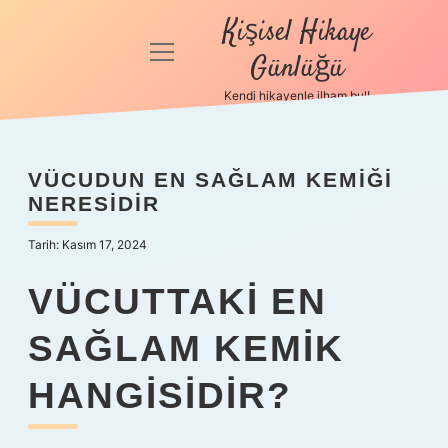
Kişisel Hikaye
menüyü
Günlüğü
aç
Kendi hikayenle ilham bul!
Anasayfa
Gizlilik
VÜCUDUN EN SAĞLAM KEMIĞI
Politikası
NERESIDIR
Yasal Uyarı
Tarih: Kasım 17, 2024
Hakkımızda
VÜCUTTAKI EN
SAĞLAM KEMIK
HANGISIDIR?