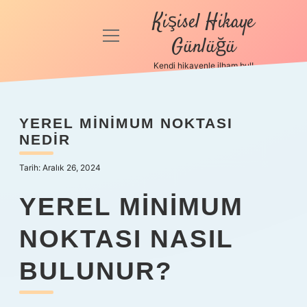
Kişisel Hikaye
menüyü
Günlüğü
aç
Kendi hikayenle ilham bul!
Anasayfa
Gizlilik
YEREL MINIMUM NOKTASI
Politikası
NEDIR
Yasal Uyarı
Tarih: Aralık 26, 2024
Hakkımızda
YEREL MINIMUM
NOKTASI NASIL
BULUNUR?