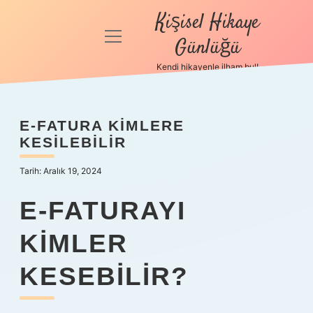
Kişisel Hikaye
menüyü
Günlüğü
aç
Kendi hikayenle ilham bul!
Anasayfa
Gizlilik
E-FATURA KIMLERE
Politikası
KESILEBILIR
Yasal Uyarı
Tarih: Aralık 19, 2024
Hakkımızda
E-FATURAYI
KIMLER
KESEBILIR?