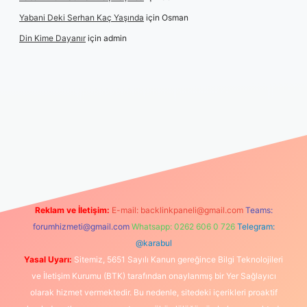
Yabani Deki Serhan Kaç Yaşında
için
Osman
Din Kime Dayanır
için
admin
 güncel
Reklam ve İletişim:
E-mail:
backlinkpaneli@gmail.com
Teams:
forumhizmeti@gmail.com
Whatsapp: 0262 606 0 726
Telegram:
@karabul
Yasal Uyarı:
Sitemiz, 5651 Sayılı Kanun gereğince Bilgi Teknolojileri
ve İletişim Kurumu (BTK) tarafından onaylanmış bir Yer Sağlayıcı
olarak hizmet vermektedir. Bu nedenle, sitedeki içerikleri proaktif