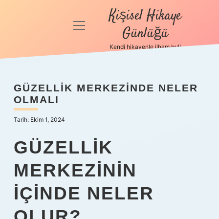
Kişisel Hikaye
menüyü
Günlüğü
aç
Kendi hikayenle ilham bul!
Anasayfa
Gizlilik
GÜZELLIK MERKEZINDE NELER
Politikası
OLMALI
Yasal Uyarı
Tarih: Ekim 1, 2024
Hakkımızda
GÜZELLIK
MERKEZININ
IÇINDE NELER
OLUR?