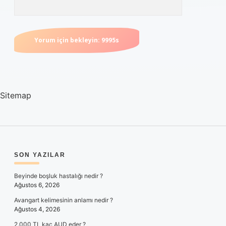
Sitemap
SIDEBAR
SON YAZILAR
Beyinde boşluk hastalığı nedir ?
Ağustos 6, 2026
Avangart kelimesinin anlamı nedir ?
Ağustos 4, 2026
2.000 TL kaç AUD eder ?