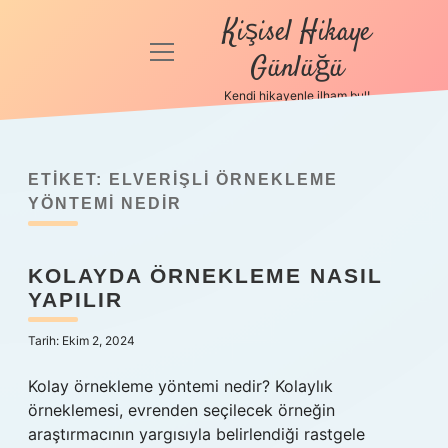
Kişisel Hikaye
menüyü
Günlüğü
aç
Kendi hikayenle ilham bul!
Anasayfa
Gizlilik
Politikası
ETIKET:
ELVERIŞLI ÖRNEKLEME
YÖNTEMI NEDIR
Yasal Uyarı
KOLAYDA ÖRNEKLEME NASIL
Hakkımızda
YAPILIR
Tarih: Ekim 2, 2024
Kolay örnekleme yöntemi nedir? Kolaylık
örneklemesi, evrenden seçilecek örneğin
araştırmacının yargısıyla belirlendiği rastgele