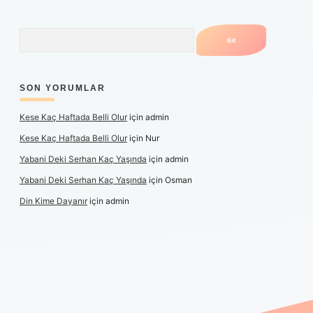
Arama
SON YORUMLAR
Kese Kaç Haftada Belli Olur
için
admin
Kese Kaç Haftada Belli Olur
için
Nur
Yabani Deki Serhan Kaç Yaşında
için
admin
Yabani Deki Serhan Kaç Yaşında
için
Osman
Din Kime Dayanır
için
admin
er güncel