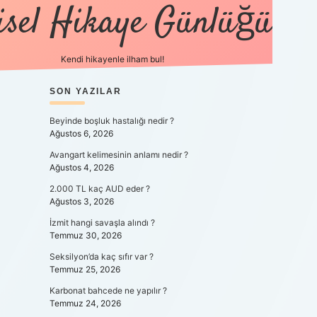
isel Hikaye Günlüğü
Kendi hikayenle ilham bul!
SIDEBAR
SON YAZILAR
betexper güncel
Beyinde boşluk hastalığı nedir ?
Ağustos 6, 2026
Avangart kelimesinin anlamı nedir ?
Ağustos 4, 2026
2.000 TL kaç AUD eder ?
Ağustos 3, 2026
İzmit hangi savaşla alındı ?
Temmuz 30, 2026
Seksilyon’da kaç sıfır var ?
Temmuz 25, 2026
Karbonat bahcede ne yapılır ?
Temmuz 24, 2026