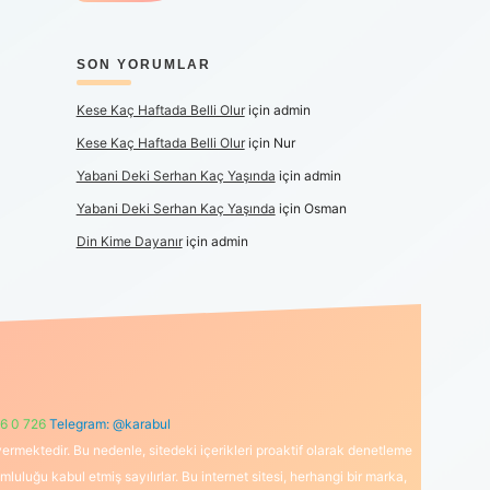
SON YORUMLAR
Kese Kaç Haftada Belli Olur
için
admin
Kese Kaç Haftada Belli Olur
için
Nur
Yabani Deki Serhan Kaç Yaşında
için
admin
Yabani Deki Serhan Kaç Yaşında
için
Osman
Din Kime Dayanır
için
admin
6 0 726
Telegram: @karabul
ermektedir. Bu nedenle, sitedeki içerikleri proaktif olarak denetleme
uğu kabul etmiş sayılırlar. Bu internet sitesi, herhangi bir marka,