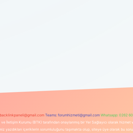
backlinkpaneli@gmail.com
Teams:
forumhizmeti@gmail.com
Whatsapp: 0262 60
i ve İletişim Kurumu (BTK) tarafından onaylanmış bir Yer Sağlayıcı olarak hizmet v
azdıkları içeriklerin sorumluluğunu taşımakta olup, siteye üye olarak bu sorumlul